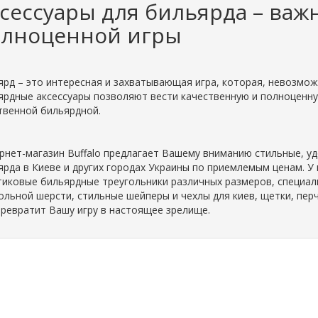
сессуары для бильярда – важ
олноценной игры
ярд – это интересная и захватывающая игра, которая, невозмож
ярдные аксессуары позволяют вести качественную и полноценну
твенной бильярдной.
рнет-магазин Buffalo предлагает Вашему вниманию стильные, уд
ярда в Киеве и других городах Украины по приемлемым ценам. У
тиковые бильярдные треугольники различных размеров, специал
ольной шерсти, стильные шейперы и чехлы для киев, щетки, перч
превратит Вашу игру в настоящее зрелище.