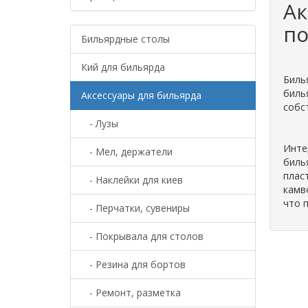
Ак
п
Бильярдные столы
Кий для бильярда
Биль
биль
Аксессуары для бильярда
собс
- Лузы
Инте
- Мел, держатели
биль
плас
- Наклейки для киев
камв
что 
- Перчатки, сувениры
- Покрывала для столов
- Резина для бортов
- Ремонт, разметка