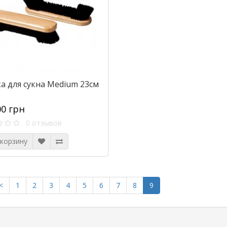
а для сукна Medium 23см
00 грн
0 отзывов
 корзину
<
1
2
3
4
5
6
7
8
9