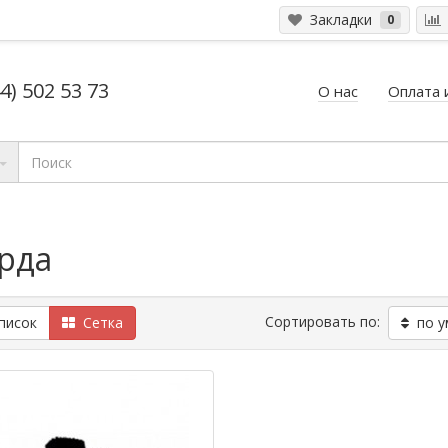
Закладки
0
4) 502 53 73
О нас
Оплата 
ярда
Сортировать по:
исок
Сетка
по у