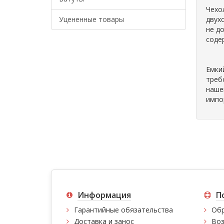
Чехо
Уцененные товары
двух
не д
соде
Емки
треб
наше
импо
Информация
П
Гарантийные обязательства
Обр
Доставка и занос
Воз