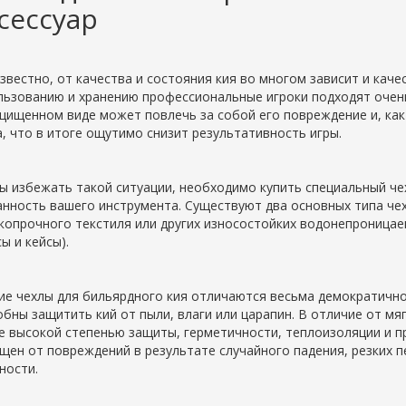
сессуар
известно, от качества и состояния кия во многом зависит и каче
льзованию и хранению профессиональные игроки подходят очень 
щищенном виде может повлечь за собой его повреждение и, как
а, что в итоге ощутимо снизит результативность игры.
ы избежать такой ситуации, необходимо купить специальный че
анность вашего инструмента. Существуют два основных типа чехл
копрочного текстиля или других износостойких водонепроницае
ы и кейсы).
ие чехлы для бильярдного кия отличаются весьма демократичн
обны защитить кий от пыли, влаги или царапин. В отличие от мяг
е высокой степенью защиты, герметичности, теплоизоляции и п
щен от повреждений в результате случайного падения, резких 
ности.