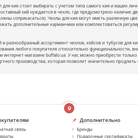
л для кия стоит выбирать с учетом типа самого кия и ваших лич
составный кий нуждается в чехле, где предусмотрено наличие д
олжны соприкасаться). Чехлы для кия могут иметь различную цве
ржать дополнительные карманчики или комплектоваться регул
й и разнообразный ассортимент чехлов, кейсов и тубусов для к
ования любого покупателя относительно функциональности, вне
м интернет-магазине buffalo.ua. У нас можно приобрести тольк
ртного производства, которая позволит значительно продлить 
окупателям
Дополнительно
атная связь
Бренды
враты
Подарочные сертификаты