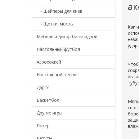
ак
- Шейперы для киев
- Щетки, мосты
Как 
испо
Мебель и декор бильярдной
неза
удар
Настольный футбол
Аэрохоккей
Чтоб
сохр
Настольный теннис
высо
тубус
Дартс
Баскетбол
Мягк
спос
Другие игры
боле
защи
Покер
влаж
Батуты