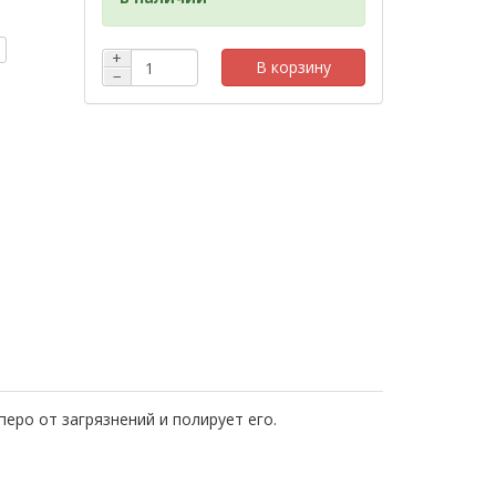
+
В корзину
−
еро от загрязнений и полирует его.