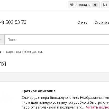
Закладки
0
4) 502 53 73
О нас
Оплата 
а
Бархотка Slicker для кия
ия
Краткое описание
Сликер для пера бильярдного кия. Неабразивная мя
чистящая поверхность внутри удобно и быстро оч
перо от загрязнений и полирует его....
Читать полн