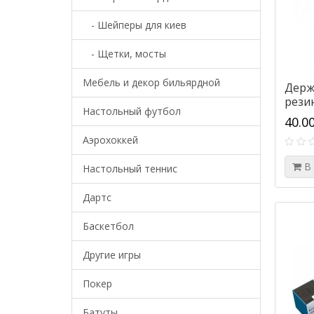
- Шейперы для киев
- Щетки, мосты
Мебель и декор бильярдной
Держ
рези
Настольный футбол
40.0
Аэрохоккей
В
Настольный теннис
Дартс
Баскетбол
Другие игры
Покер
Батуты