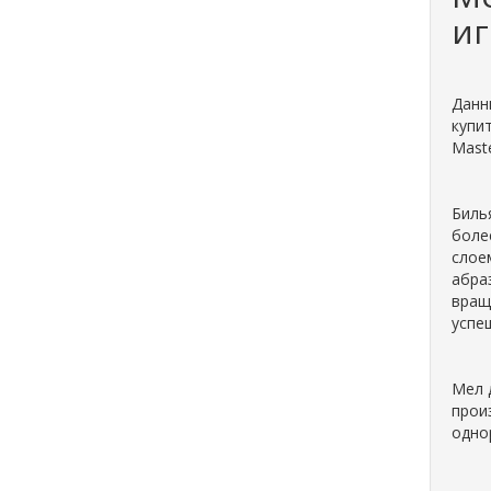
и
Данн
купи
Maste
Биль
боле
слое
абра
вращ
успе
Мел 
прои
одно