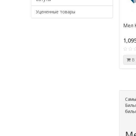
Уцененные товары
Мел K
1,09
В
Самы
Биль
биль
Ме