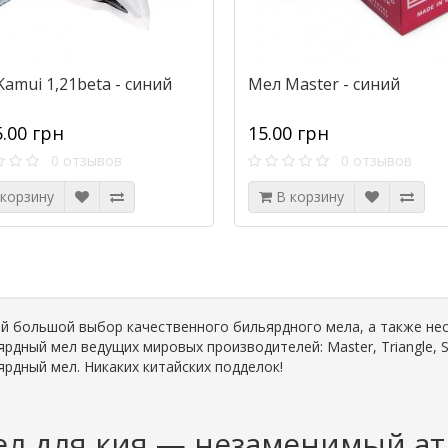
amui 1,21beta - синий
Мел Master - синий
5.00 грн
15.00 грн
0 отзывов
0 отзывов
 корзину
В корзину
й большой выбор качественного бильярдного мела, а также нес
ярдный мел ведущих мировых производителей: Master, Triangle, S
ярдный мел. Никаких китайских подделок!
л для кия — незаменимый а