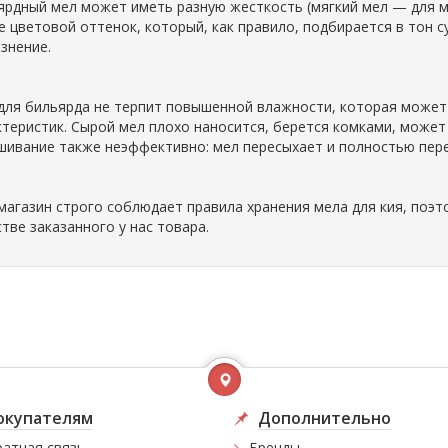
ярдный мел может иметь разную жесткость (мягкий мел — для мя
е цветовой оттенок, который, как правило, подбирается в тон 
язнение.
для бильярда не терпит повышенной влажности, которая может 
ктеристик. Сырой мел плохо наносится, берется комками, может
шивание также неэффективно: мел пересыхает и полностью пере
магазин строго соблюдает правила хранения мела для кия, поэ
стве заказанного у нас товара.
окупателям
Дополнительно
атная связь
Бренды