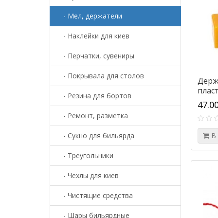
- Мел, держатели
- Наклейки для киев
- Перчатки, сувениры
- Покрывала для столов
Держ
плас
- Резина для бортов
47.0
- Ремонт, разметка
- Сукно для бильярда
В
- Треугольники
- Чехлы для киев
- Чистящие средства
- Шары бильярдные