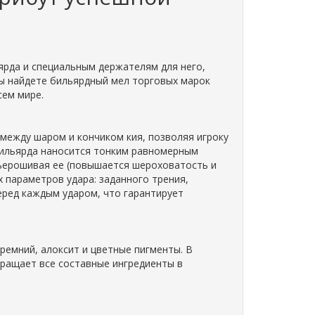
ьярда и специальным держателям для него,
вы найдете бильярдный мел торговых марок
сем мире.
между шаром и кончиком кия, позволяя игроку
бильярда наносится тонким равномерным
взъерошивая ее (повышается шероховатость и
 параметров удара: заданного трения,
еред каждым ударом, что гарантирует
ремний, алоксит и цветные пигменты. В
вращает все составные ингредиенты в