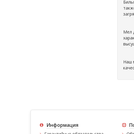
Биль
такж
загр
Мел 
хара
высу
Наш 
каче
Информация
П
Гарантийные обязательства
Обр