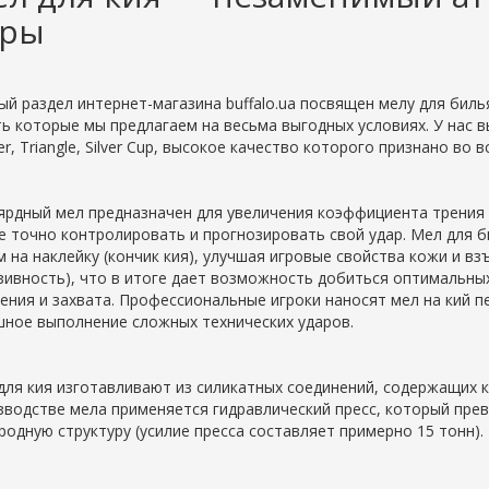
гры
ый раздел интернет-магазина buffalo.ua посвящен мелу для бил
ть которые мы предлагаем на весьма выгодных условиях. У нас 
r, Triangle, Silver Cup, высокое качество которого признано во в
ярдный мел предназначен для увеличения коэффициента трения 
е точно контролировать и прогнозировать свой удар. Мел для 
м на наклейку (кончик кия), улучшая игровые свойства кожи и 
зивность), что в итоге дает возможность добиться оптимальных
ения и захвата. Профессиональные игроки наносят мел на кий п
шное выполнение сложных технических ударов.
для кия изготавливают из силикатных соединений, содержащих к
зводстве мела применяется гидравлический пресс, который пре
родную структуру (усилие пресса составляет примерно 15 тонн).