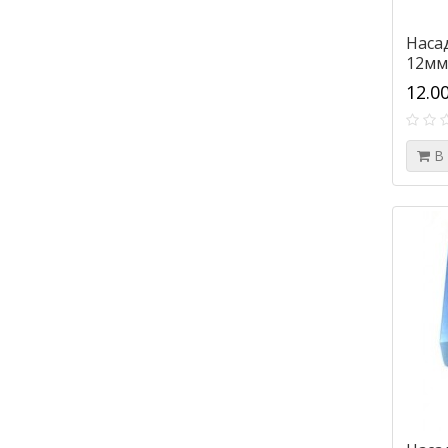
Наса
12мм
12.0
В