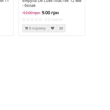
ни 11
Фирула De Luxe пластик 12 мм
- белая
9.00 грн
12.00 грн
0 отзывов
В корзину