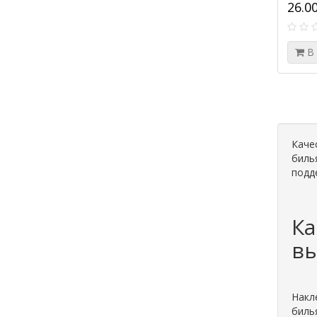
26.0
В
Каче
билья
подд
Ка
в
Накл
биль