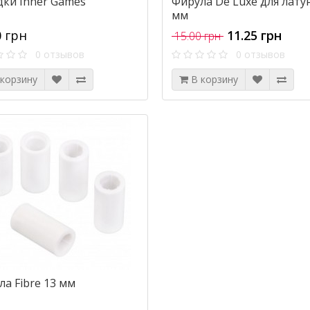
дки Inner Games
Фирула De Luxe для лату
мм
0 грн
11.25 грн
15.00 грн
0 отзывов
0 отзывов
 корзину
В корзину
а Fibre 13 мм