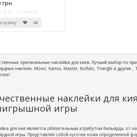
0 грн
0 отзывов
 корзину
ственные оригинальные наклейки для киев. Лучший выбор по п
рдных наклеек. Moori, Kamui, Master, Buffalo, Triangle и другие.
елок!
чественные наклейки для кия
ыигрышной игры
ейка для кия является обязательным атрибутом бильярда, от ка
ярдной игры. Представляя собой кусочек кожи определенной ф