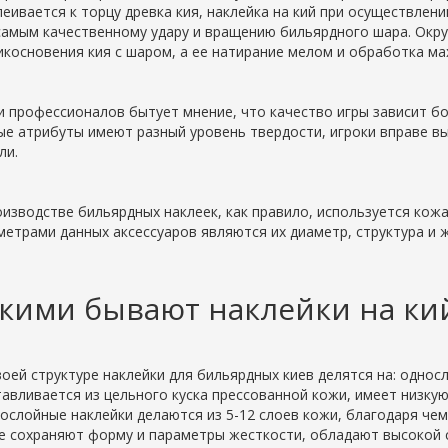
леивается к торцу древка кия, наклейка на кий при осуществлени
самым качественному удару и вращению бильярдного шара. Окр
икосновения кия с шаром, а ее натирание мелом и обработка ма
и профессионалов бытует мнение, что качество игры зависит бол
ые атрибуты имеют разный уровень твердости, игроки вправе в
ли.
оизводстве бильярдных наклеек, как правило, используется кожа
метрами данных аксессуаров являются их диаметр, структура и 
кими бывают наклейки на ки
воей структуре наклейки для бильярдных киев делятся на: одно
тавливается из цельного куска прессованной кожи, имеет низку
ослойные наклейки делаются из 5-12 слоев кожи, благодаря че
е сохраняют форму и параметры жесткости, обладают высокой 