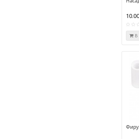
Наса
10.0
В
Фирул