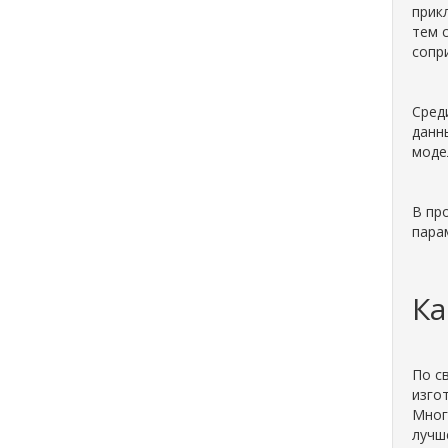
прик
тем 
сопр
Сред
данн
моде
В пр
пара
Ка
По с
изго
Мног
лучш