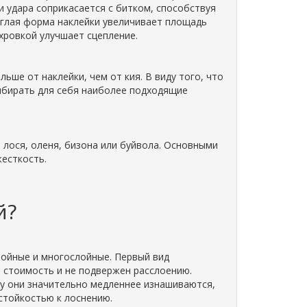
и удара соприкасается с битком, способствуя
углая форма наклейки увеличивает площадь
хровкой улучшает сцепление.
ьше от наклейки, чем от кия. В виду того, что
ыбирать для себя наиболее подходящие
 лося, оленя, бизона или буйвола. Основными
жесткость.
й?
слойные и многослойные. Первый вид
ю стоимость и не подвержен расслоению.
му они значительно медленнее изнашиваются,
стойкостью к лоснению.