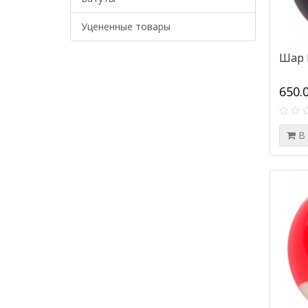
Уцененные товары
Шар 
650.
В