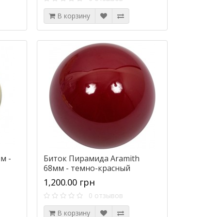
В корзину
м -
Биток Пирамида Aramith
68мм - темно-красный
1,200.00 грн
0 отзывов
В корзину