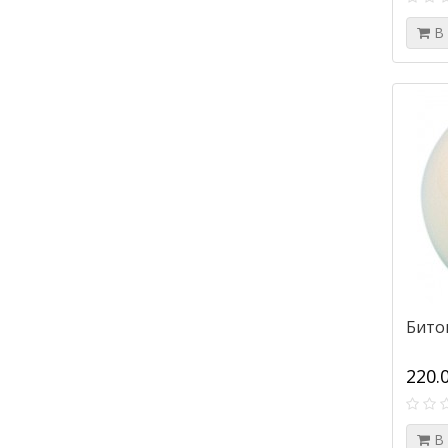
В
Бито
220.
В