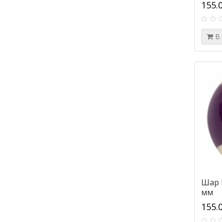
155.
В
Шар 
мм
155.