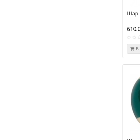
Шар 
610.
В