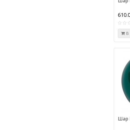
Шар 
610.
В
Шар 