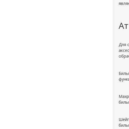
явля
Ат
Для 
аксе
обра
Биль
функ
Махр
биль
Шейп
биль