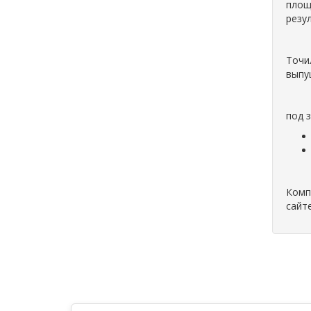
площ
резу
Точи
выпу
под 
Комп
сайте