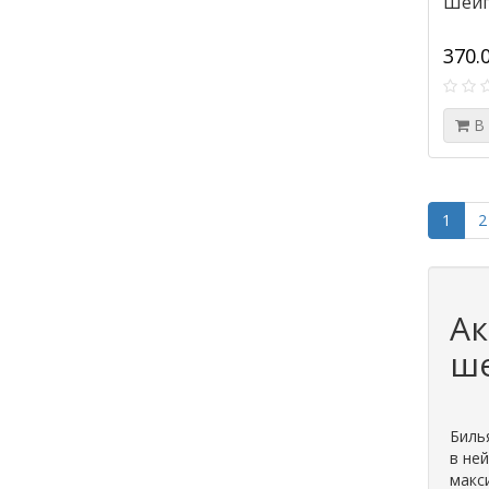
Шейп
370.
В
1
2
Ак
ш
Биль
в не
макс