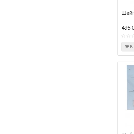
Шейп
495.
В