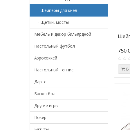
- Шейперы для киев
- Щетки, мосты
Мебель и декор бильярдной
Шейпе
Настольный футбол
750.
Аэрохоккей
В
Настольный теннис
Дартс
Баскетбол
Другие игры
Покер
Батуты