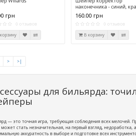
ер Willards
Шейпер корректор
наконечника - синий, кр
00 грн
160.00 грн
0 отзывов
0 отзывов
 корзину
В корзину
>
>|
сессуары для бильярда: точил
ейперы
ярд — это точная игра, требующая соблюдения всех мелочей. 
й может стать незначительная, на первый взгляд, недоработка,
имальную аккуратность в выборе и подготовке всех инструмен