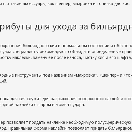
ются такие аксессуары, как шейпер, махровка и точилка для кия.
рибуты для ухода за бильяр
сохранения бильярдного кия в нормальном состоянии и обеспе
ссуара специалисты рекомендуют соблюдать определенные прави
ботку наклейки, замену ее после износа, чистку кия и его шафта
ярдные инструменты под названием «махровка», «шейпер» и «точ
ций.
овка для кия служит для разрыхления поверхности наклейки и по
ярдной наклейки с шаром в момент удара.
ер позволяет придать наклейке необходимую полусферическую
ярд. Правильная форма наклейки позволяет придать бильярдно