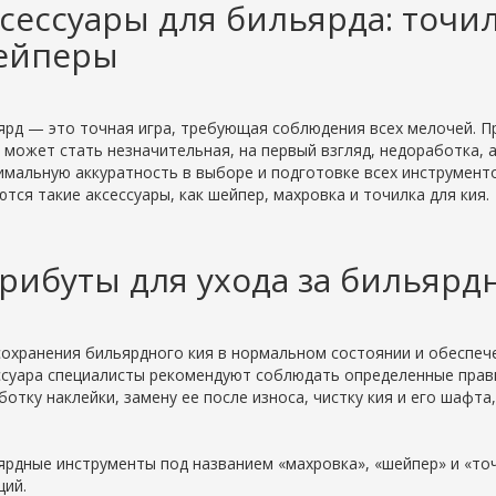
сессуары для бильярда: точил
ейперы
ярд — это точная игра, требующая соблюдения всех мелочей. 
й может стать незначительная, на первый взгляд, недоработка,
имальную аккуратность в выборе и подготовке всех инструмен
ются такие аксессуары, как шейпер, махровка и точилка для кия.
рибуты для ухода за бильяр
сохранения бильярдного кия в нормальном состоянии и обеспе
ссуара специалисты рекомендуют соблюдать определенные прави
ботку наклейки, замену ее после износа, чистку кия и его шафта
ярдные инструменты под названием «махровка», «шейпер» и «точ
ций.