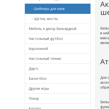
Ак
- Шейперы для киев
ш
- Щетки, мосты
Биль
Мебель и декор бильярдной
в не
макс
Настольный футбол
явля
Аэрохоккей
Настольный теннис
Ат
Дартс
Для 
Баскетбол
аксе
обра
Другие игры
Покер
Биль
функ
Батуты