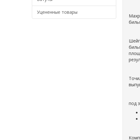
Уцененные товары
Махр
биль
Шейп
биль
площ
резу
Точи
выпу
под 
Комп