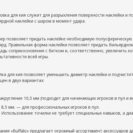
овка для кия служит для разрыхления поверхности наклейки и по
ярдной наклейки с шаром в момент удара.
ер позволяет придать наклейке необходимую полусферическую
ярд. Правильная форма наклейки позволяет придать бильярдно
адь соприкосновения с битком и, соответственно, увеличить ко
льтативности всей игры.
лка для кия позволяет уменьшить диаметр наклейки и подчисти
щен в двух вариантах:
закругление 10,5 мм (подходит для начинающих игроков в пул и вс
8,5 мм. — для профессиональных игроков в пул.
Использование точилки не требует специальных навыков, а ди
ания «Buffalo» предлагает огромный ассортимент аксессуаров 