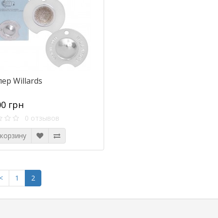
ер Willards
00 грн
0 отзывов
 корзину
<
1
2