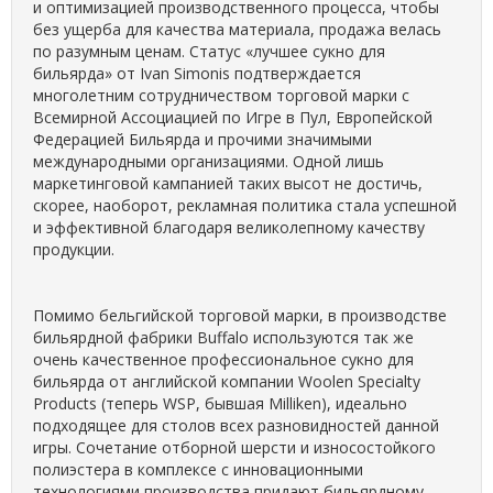
и оптимизацией производственного процесса, чтобы
без ущерба для качества материала, продажа велась
по разумным ценам. Статус «лучшее сукно для
бильярда» от Ivan Simonis подтверждается
многолетним сотрудничеством торговой марки с
Всемирной Ассоциацией по Игре в Пул, Европейской
Федерацией Бильярда и прочими значимыми
международными организациями. Одной лишь
маркетинговой кампанией таких высот не достичь,
скорее, наоборот, рекламная политика стала успешной
и эффективной благодаря великолепному качеству
продукции.
Помимо бельгийской торговой марки, в производстве
бильярдной фабрики Buffalo используются так же
очень качественное профессиональное сукно для
бильярда от английской компании Woolen Specialty
Products (теперь WSP, бывшая Milliken), идеально
подходящее для столов всех разновидностей данной
игры. Сочетание отборной шерсти и износостойкого
полиэстера в комплексе с инновационными
технологиями производства придают бильярдному