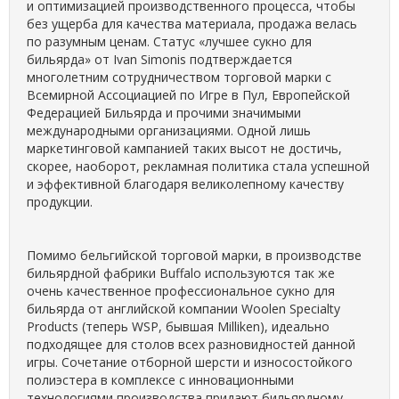
и оптимизацией производственного процесса, чтобы
без ущерба для качества материала, продажа велась
по разумным ценам. Статус «лучшее сукно для
бильярда» от Ivan Simonis подтверждается
многолетним сотрудничеством торговой марки с
Всемирной Ассоциацией по Игре в Пул, Европейской
Федерацией Бильярда и прочими значимыми
международными организациями. Одной лишь
маркетинговой кампанией таких высот не достичь,
скорее, наоборот, рекламная политика стала успешной
и эффективной благодаря великолепному качеству
продукции.
Помимо бельгийской торговой марки, в производстве
бильярдной фабрики Buffalo используются так же
очень качественное профессиональное сукно для
бильярда от английской компании Woolen Specialty
Products (теперь WSP, бывшая Milliken), идеально
подходящее для столов всех разновидностей данной
игры. Сочетание отборной шерсти и износостойкого
полиэстера в комплексе с инновационными
технологиями производства придают бильярдному