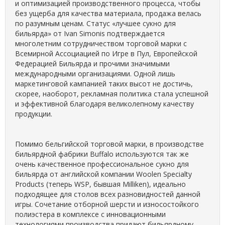
и оптимизацией производственного процесса, чтобы
без ущерба для качества материала, продажа велась
по разумным ценам. Статус «лучшее сукно для
бильярда» от Ivan Simonis подтверждается
многолетним сотрудничеством торговой марки с
Всемирной Ассоциацией по Игре в Пул, Европейской
Федерацией Бильярда и прочими значимыми
международными организациями. Одной лишь
маркетинговой кампанией таких высот не достичь,
скорее, наоборот, рекламная политика стала успешной
и эффективной благодаря великолепному качеству
продукции.
Помимо бельгийской торговой марки, в производстве
бильярдной фабрики Buffalo используются так же
очень качественное профессиональное сукно для
бильярда от английской компании Woolen Specialty
Products (теперь WSP, бывшая Milliken), идеально
подходящее для столов всех разновидностей данной
игры. Сочетание отборной шерсти и износостойкого
полиэстера в комплексе с инновационными
технологиями производства придают бильярдному