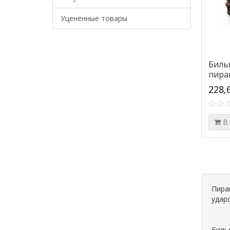
Уцененные товары
Биль
пира
228,
В
Пира
удар
Биль