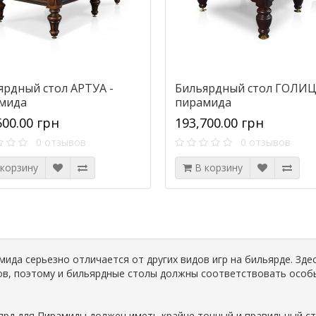
ярдный стол АРТУА -
Бильярдный стол ГОЛИЦ
мида
пирамида
600.00 грн
193,700.00 грн
0 отзывов
0 отзывов
 корзину
В корзину
мида серьезно отличается от других видов игр на бильярде. Зде
ов, поэтому и бильярдные столы должны соответствовать особ
ярд для Пирамиды должен иметь крайне точный и правильный с