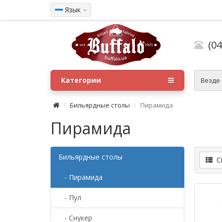
Язык
(04
Категории
Везде
Бильярдные столы
Пирамида
Пирамида
Бильярдные столы
Сп
- Пирамида
- Пул
- Снукер