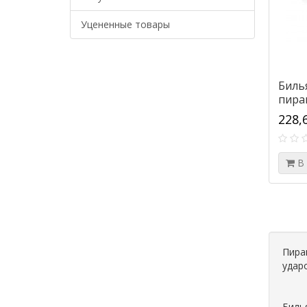
Уцененные товары
Биль
пира
228,
В
Пира
удар
Биль