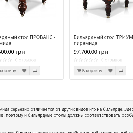
ярдный стол ПРОВАНС -
Бильярдный стол ТРИУМ
мида
пирамида
600.00 грн
97,700.00 грн
0 отзывов
0 отзывов
 корзину
В корзину
мида серьезно отличается от других видов игр на бильярде. Зде
ов, поэтому и бильярдные столы должны соответствовать особ
ярд для Пирамиды должен иметь крайне точный и правильный с