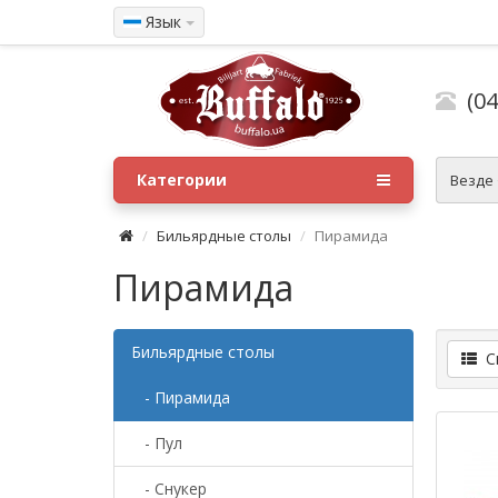
Язык
(04
Категории
Везде
Бильярдные столы
Пирамида
Пирамида
Бильярдные столы
Сп
- Пирамида
- Пул
- Снукер