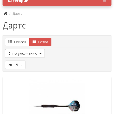
Категории
Дартс
Дартс
Список
Сетка
по умолчанию
15