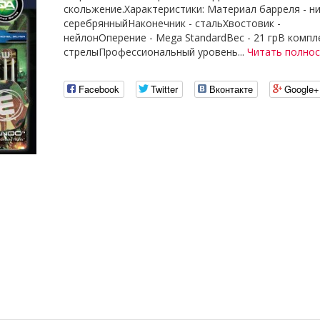
скольжение.Характеристики: Материал барреля - ни
серебрянныйНаконечник - стальХвостовик -
нейлонОперение - Mega StandardВес - 21 грВ компле
стрелыПрофессиональный уровень...
Читать полно
Facebook
Twitter
Вконтакте
Google+