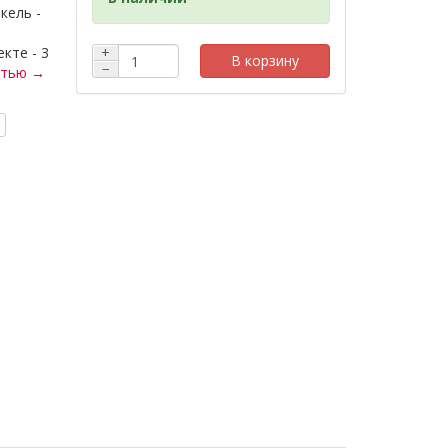
кель -
кте - 3
+
В корзину
−
стью →