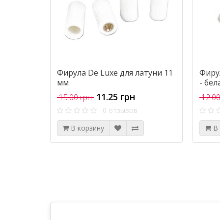
Фирула De Luxe для латуни 11
Фиру
мм
- бел
11.25 грн
15.00 грн
12.00
0 отзывов
В корзину
В