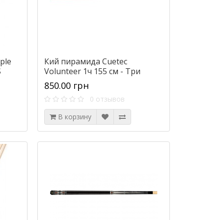
ple
Кий пирамида Cuetec
S
Volunteer 1ч 155 см - Три
цвета - DS
850.00 грн
0 отзывов
В корзину