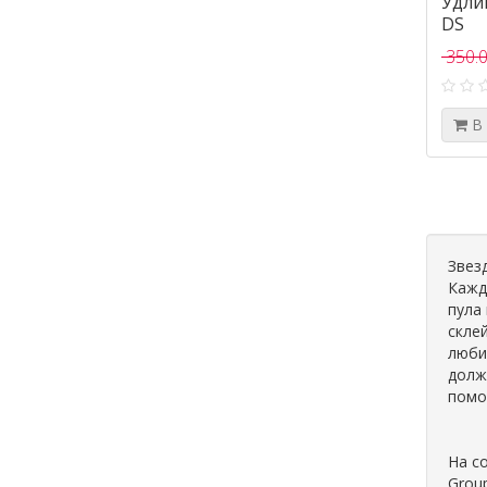
Удлин
DS
350.0
В
Звез
Кажд
пула
скле
люби
долж
помо
На с
Grou