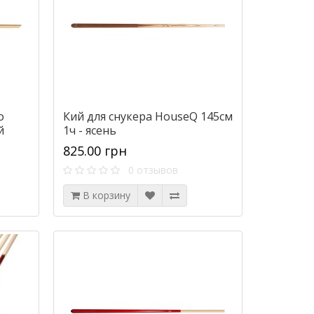
o
Кий для снукера HouseQ 145см
й
1ч - ясень
825.00 грн
0 отзывов
В корзину