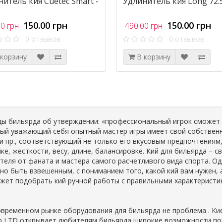
итель кия Cuetec Smart -
Удлинитель кия Long 72.
150.00 грн
150.00 грн
0 грн
490.00 грн
0 отзывов
0 отзывов
 корзину
В корзину
ды бильярда об утверждении: «профессиональный игрок сможет 
ый уважающий себя опытный мастер игры имеет свой собственны
 и пр., соответствующий не только его вкусовым предпочтениям
йке, жесткости, весу, длине, балансировке. Кий для бильярда –
теля от фаната и мастера самого расчетливого вида спорта. Од
но быть взвешенным, с пониманием того, какой кий вам нужен, 
жет подобрать кий ручной работы с правильными характеристи
овременном рынке оборудования для бильярда не проблема . Кие
p LTD открывает любителям бильярда широкие возможности по