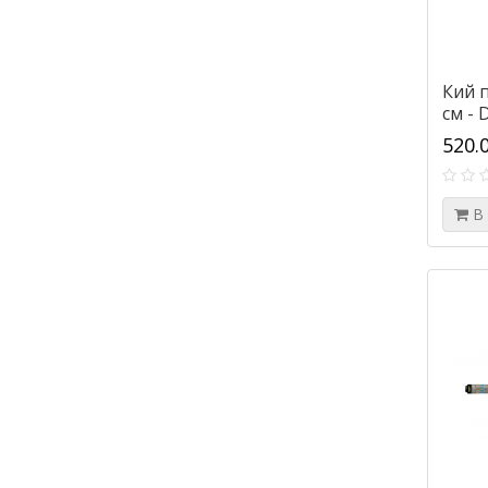
Кий п
см - 
520.
В