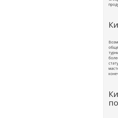
прод
Ки
Возм
обще
турн
боле
стат
маст
коне
Ки
по