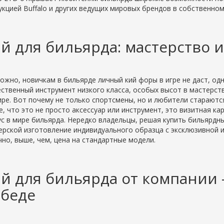
укцией Buffalo и других ведущих мировых брендов в собственно
й для бильярда: мастерство 
ожно, новичкам в бильярде личный кий форы в игре не даст, одн
ственный инструмент низкого класса, особых высот в мастерств
ире. Вот почему не только спортсмены, но и любители стараются
е, что это не просто аксессуар или инструмент, это визитная к
ус в мире бильярда. Нередко владельцы, решая купить бильярдн
ерской изготовление индивидуального образца с эксклюзивной и
чно, выше, чем, цена на стандартные модели.
й для бильярда от компании 
беде