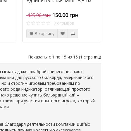
5см
Удлинитель кия Mini 15,5 см
150.00 грн
425.00 грн
0 отзывов
В корзину
Показаны с 1 по 15 из 15 (1 страниц)
сыграть даже шваброй» ничего не знают.
й кий для русского бильярда, американского
, но и строгим игровым требованиям по
 своего рода индикатор, отличающий простого
нако решение купить бильярдный кий –
а также при участии опытного игрока, который
ками.
в благодаря деятельности компании Buffalo
полнить личную коллекцию аксессуаров