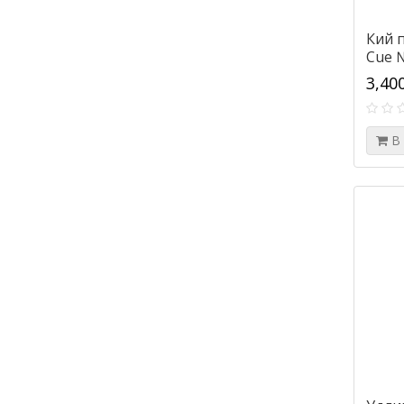
Кий 
Cue 
3,40
В