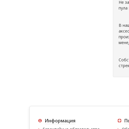
Не з
пула
В на
аксе
прои
мене
Собс
стре
Информация
П