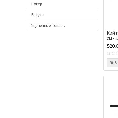
Покер
Батуты
Уцененные товары
Кий п
см - 
520.
В