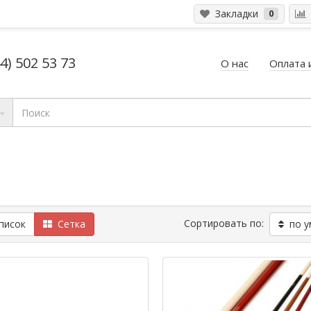
Закладки
0
4) 502 53 73
О нас
Оплата 
Сортировать по:
исок
Сетка
по у