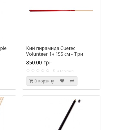
ple
Кий пирамида Cuetec
S
Volunteer 1ч 155 см - Три
цвета - DS
850.00 грн
0 отзывов
В корзину