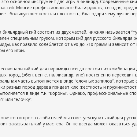
– это основной инструмент для игры в бильярд. Современные кии
 частей. Многие профессиональные бильярдисты, сегодня, предп
меет большую жесткость и плотность, благодаря чему лучше пере
 бильярдный кий состоит из двух частей, нижняя называется “тур
елен специальным грузом, которым кий для русского бильярда р
миды, как правило колеблется от 690 до 710 грамм и зависит от
ры его игры.
ессиональный кий для пирамиды всегда состоит из комбинации д
дых пород (эбен, венге, паллисандр, ипе) постепенно переходит 
ральная часть выполняется в виде “елочных запилов”, которые 
йки разных пород дерева придает кию жесткость и пружинистос
выполняется в виде т.н. “короны”. Однако, профессиональные 
я” или “елочку”.
новичков и просто любителей мы советуем купить кий для русск
тоит заказывать кий у мастера. Он не всегда может оказаться у