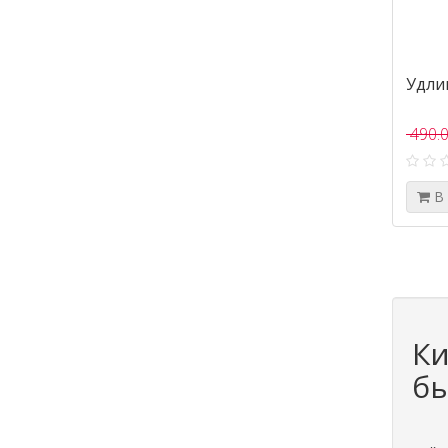
Удли
490.0
В
Ки
б