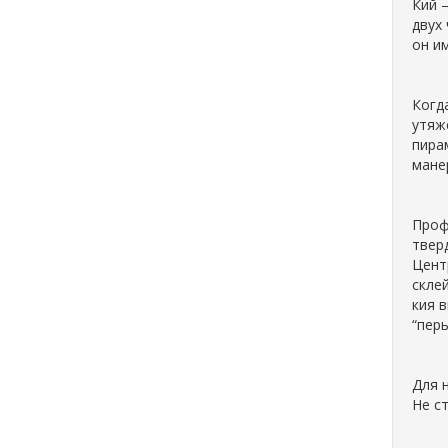
Кий 
двух
он и
Когда
утяж
пира
мане
Проф
твер
Цент
скле
кия 
“перь
Для 
Не с