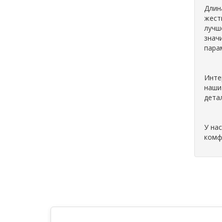
Длин
жест
лучш
знач
пара
Инте
наши
дета
У на
комф