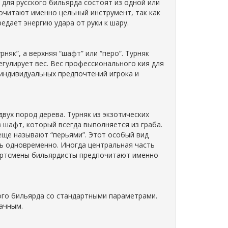
 для русского бильярда состоят из одной или
очитают именно цельный инструмент, так как
дает энергию удара от руки к шару.
няк”, а верхняя “шафт” или “перо”. Турняк
егулирует вес. Вес профессионального кия для
 индивидуальных предпочтений игрока и
вух пород дерева. Турняк из экзотических
в шафт, который всегда выполняется из граба.
еще называют “перьями”. Этот особый вид
ть одновременно. Иногда центральная часть
спортсмены бильярдисты предпочитают именно
ого бильярда со стандартными параметрами.
дачным.