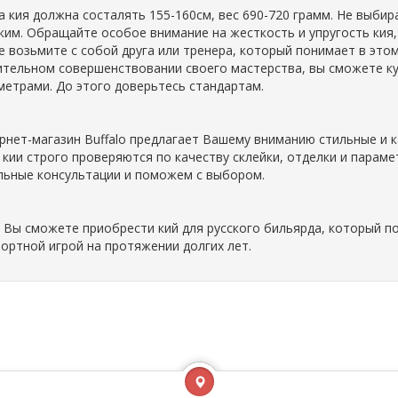
а кия должна состалять 155-160см, вес 690-720 грамм. Не выбира
ким. Обращайте особое внимание на жесткость и упругость кия, 
е возьмите с собой друга или тренера, который понимает в это
ительном совершенствовании своего мастерства, вы сможете ку
метрами. До этого доверьтесь стандартам.
рнет-магазин Buffalo предлагает Вашему вниманию стильные и 
 кии строго проверяются по качеству склейки, отделки и парам
льные консультации и поможем с выбором.
с Вы сможете приобрести кий для русского бильярда, который 
ортной игрой на протяжении долгих лет.