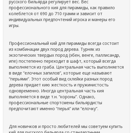
русского бильярда регулирует вес. Вес
профессионального кия для пирамиды, как правило
колеблется от 690 до 710 грамм и зависит от
индивидуальных предпочтений игрока и манеры его
игры.
Профессиональный кий для пирамиды всегда состоит
из комбинации двух пород дерева. Турняк из
экзотических твердых пород (эбен, венге, паллисандр,
ипе) постепенно переходит в шафт, который всегда
выполняется из граба. Центральная часть выполняется
в виде “елочных запилов”, которые еще называют
“перьями”. Этот особый вид склейки разных пород
дерева придает кию жесткость и пружинистость
одновременно. Иногда центральная часть кия
выполняется в виде т.н. “короны”. Однако,
профессиональные спортсмены бильярдисты
предпочитают именно “перья” или “елочку”.
Для новичков и просто любителей мы советуем купить
кий для русского бильярда со стандартными