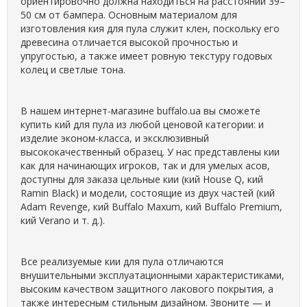
ориентировочно должна находиться на расстоянии 39–
50 см от бампера. Основным материалом для
изготовления кия для пула служит клен, поскольку его
древесина отличается высокой прочностью и
упругостью, а также имеет ровную текстуру годовых
колец и светлые тона.
В нашем интернет-магазине buffalo.ua вы сможете
купить кий для пула из любой ценовой категории: и
изделие эконом-класса, и эксклюзивный
высококачественный образец. У нас представлены кии
как для начинающих игроков, так и для умелых асов,
доступны для заказа цельные кии (кий House Q, кий
Ramin Black) и модели, состоящие из двух частей (кий
Adam Revenge, кий Buffalo Maxum, кий Buffalo Premium,
кий Verano и т. д.).
Все реализуемые кии для пула отличаются
внушительными эксплуатационными характеристиками,
высоким качеством защитного лакового покрытия, а
также интересным стильным дизайном. Звоните — и