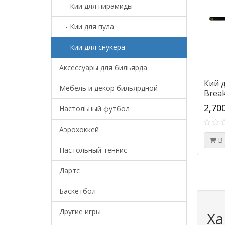
- Кии для пирамиды
- Кии для пула
- Кии для снукера
Аксессуары для бильярда
Кий д
Мебель и декор бильярдной
Break
2,70
Настольный футбол
Аэрохоккей
В
Настольный теннис
Дартс
Баскетбол
Другие игры
Ха