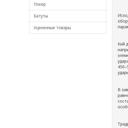
Покер
Исхо
Батуты
обор
парам
Уцененные товары
Кий 
напр
элем
удара
450–
удар
В за
равн
сост
особ
Трад