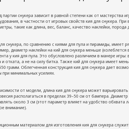
д партии снукера зависит в равной степени как от мастерства иг
удования, в частности от игровых свойств кия для снукера. При
етры, такие как длина, вес, баланс, качество наклейки, порода д
для снукера, по сравнению с киями для пула и пирамиды, имеет 
имер, диаметр наклейки на кий для снукера меньше (колеблется 
ента у кия для пула. Это обусловлено различием в манере игры: 
 и отката, а не на силу битка. Также кий для снукера имеет мен
550 грамм. Облегченная конструкция кия для снукера дает воз
ы при минимальных усилиях.
висимости от модели, длина кия для снукера может варьировать в
овесия располагаться в пределах 39–50 см от бампера. Диаметр
авлять около 3 см (этот параметр влияет на удобство обхвата 
ое внимание).
иционным материалом для изготовления кия для снукера служит 