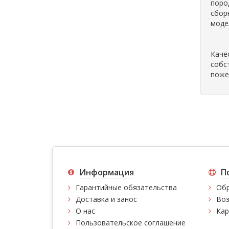
поро
сбор
моде
Каче
собс
поже
Информация
П
Гарантийные обязательства
Обр
Доставка и занос
Воз
О нас
Кар
Пользовательское соглашение