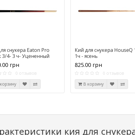
ля снукера Eaton Pro
Кий для снукера HouseQ 
 3/4- 3 ч- Уцененный
1ч - ясень
0.00 грн
825.00 грн
0 отзывов
0 отзывов
 корзину
В корзину
рактеристики кия для снукер