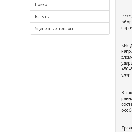
Покер
Исхо
Батуты
обор
парам
Уцененные товары
Кий 
напр
элем
удара
450–
удар
В за
равн
сост
особ
Трад