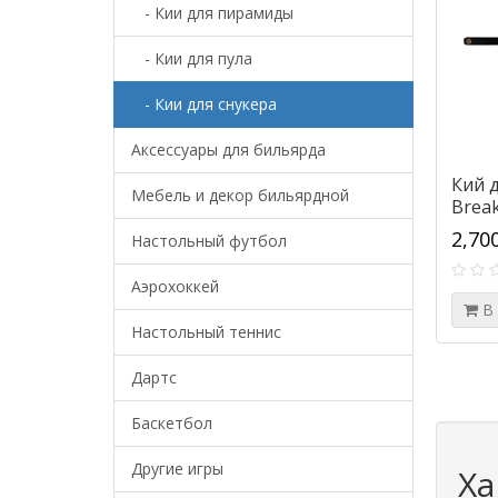
- Кии для пирамиды
- Кии для пула
- Кии для снукера
Аксессуары для бильярда
Кий д
Мебель и декор бильярдной
Break
2,70
Настольный футбол
Аэрохоккей
В
Настольный теннис
Дартс
Баскетбол
Другие игры
Ха