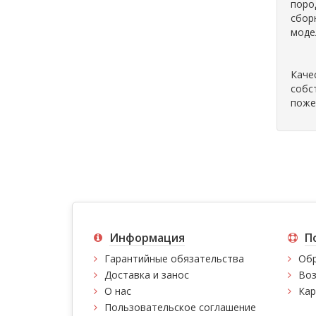
поро
сбор
моде
Каче
собс
поже
Информация
П
Гарантийные обязательства
Обр
Доставка и занос
Воз
О нас
Кар
Пользовательское соглашение