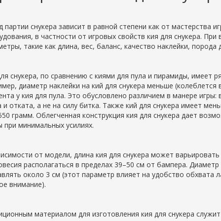
д партии снукера зависит в равной степени как от мастерства иг
удования, в частности от игровых свойств кия для снукера. При
етры, такие как длина, вес, баланс, качество наклейки, порода д
для снукера, по сравнению с киями для пула и пирамиды, имеет 
имер, диаметр наклейки на кий для снукера меньше (колеблется 
ента у кия для пула. Это обусловлено различием в манере игры: 
 и отката, а не на силу битка. Также кий для снукера имеет мен
550 грамм. Облегченная конструкция кия для снукера дает воз
ы при минимальных усилиях.
висимости от модели, длина кия для снукера может варьировать в
овесия располагаться в пределах 39–50 см от бампера. Диаметр
авлять около 3 см (этот параметр влияет на удобство обхвата 
ое внимание).
иционным материалом для изготовления кия для снукера служит 