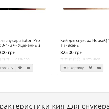
ля снукера Eaton Pro
Кий для снукера HouseQ 
 3/4- 3 ч- Уцененный
1ч - ясень
0.00 грн
825.00 грн
0 отзывов
0 отзывов
 корзину
В корзину
рактеристики кия для снукер