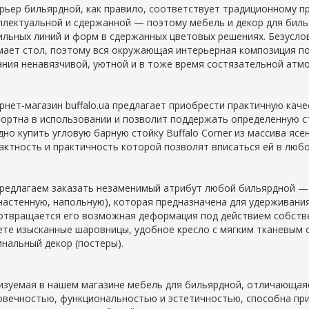
рьер бильярдной, как правило, соответствует традиционному п
ллектуальной и сдержанной — поэтому мебель и декор для бил
ильных линий и форм в сдержанных цветовых решениях. Безусло
мает стол, поэтому вся окружающая интерьерная композиция по
ания ненавязчивой, уютной и в тоже время состязательной атм
рнет-магазин buffalo.ua предлагает приобрести практичную кач
ортна в использовании и позволит поддержать определенную с
дно купить угловую барную стойку Buffalo Corner из массива ясе
актность и практичность которой позволят вписаться ей в любо
редлагаем заказать незаменимый атрибут любой бильярдной — ст
 настенную, напольную), которая предназначена для удерживани
отвращается его возможная деформация под действием собствен
ете изысканные шаровницы, удобное кресло с мягким тканевым 
инальный декор (постеры).
изуемая в нашем магазине мебель для бильярдной, отличающаяс
овечностью, функциональностью и эстетичностью, способна прид