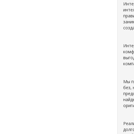
Инте
инте
прав
зани
созд
Инте
комф
выго
комп
Мы п
без,
пред
найд
ориг
Реал
долг