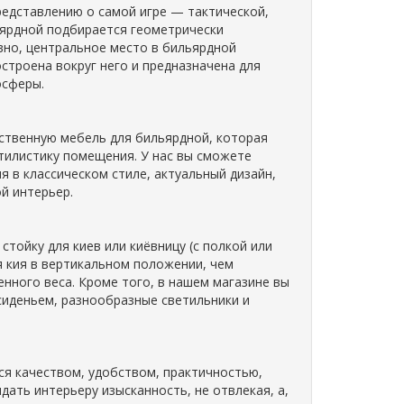
редставлению о самой игре — тактической,
ьярдной подбирается геометрически
вно, центральное место в бильярдной
строена вокруг него и предназначена для
осферы.
ественную мебель для бильярдной, которая
тилистику помещения. У нас вы сможете
ня в классическом стиле, актуальный дизайн,
й интерьер.
ойку для киев или киёвницу (с полкой или
я кия в вертикальном положении, чем
ного веса. Кроме того, в нашем магазине вы
сиденьем, разнообразные светильники и
я качеством, удобством, практичностью,
ать интерьеру изысканность, не отвлекая, а,