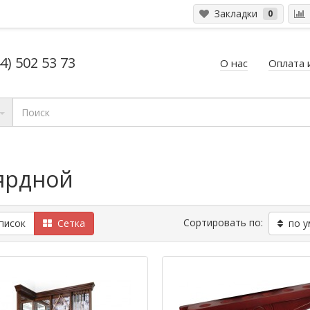
Закладки
0
4) 502 53 73
О нас
Оплата 
ярдной
Сортировать по:
исок
Сетка
по у