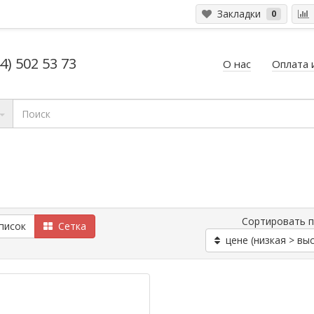
Закладки
0
4) 502 53 73
О нас
Оплата 
Сортировать 
исок
Сетка
цене (низкая > вы