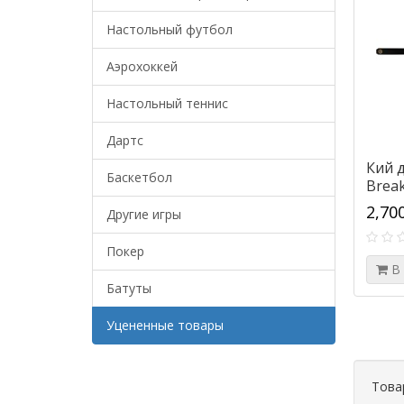
Настольный футбол
Аэрохоккей
Настольный теннис
Дартс
Кий д
Баскетбол
Break
2,70
Другие игры
Покер
В
Батуты
Уцененные товары
Това