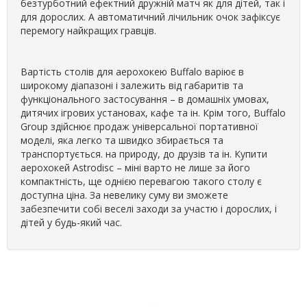
безтурботний ефектний дружній матч як для дітей, так і
для дорослих. А автоматичний лічильник очок зафіксує
перемогу найкращих гравців.
Вартість столів для аерохокею Buffalo варіює в
широкому діапазоні і залежить від габаритів та
функціонального застосування – в домашніх умовах,
дитячих ігрових установах, кафе та ін. Крім того, Buffalo
Group здійснює продаж універсальної портативної
моделі, яка легко та швидко збирається та
транспортується. на природу, до друзів та ін. Купити
аерохокей Astrodisc – міні варто не лише за його
компактність, ще однією перевагою такого столу є
доступна ціна. За невелику суму ви зможете
забезпечити собі веселі заходи за участю і дорослих, і
дітей у будь-який час.