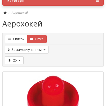
Категорії
Аерохокей
Аерохокей
Список
Сітка
За замовчуванням
25