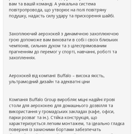
вам та вашій команді. А унікальна система
повітропровода, що утворює на полі повітряну
подушку, надасть силу удару та прискорення шайбі.
Захоплюючий аерохокей з динамічною захоплюючою
грою допоможе вам виховати в собі і своїх близьких
чемпіонів, сильних духом та з цілеспрямованим
прагненням до перемог у спорті, навчанні, роботі та
захопленнях.
Аерохокей від компанії Buffalo – висока якість,
ультрамодний дизайн та адекватні ціни
Компанія Buffalo Group виробляє міцні надійні ігрові
столи для аерохокею для домашнього дозвілля та
використання у громадських закладах (кафе, офіси,
парки розваг та ін.). Стійка конструкція, що
характеризується легким монтажем, та ідеально гладка
поверхня із захисними бортами забезпечать