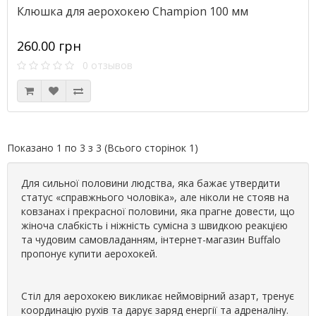
Клюшка для аерохокею Champion 100 мм
260.00 грн
0 отзывов
Показано 1 по 3 з 3 (Всього сторінок 1)
Для сильної половини людства, яка бажає утвердити
статус «справжнього чоловіка», але ніколи не стояв на
ковзанах і прекрасної половини, яка прагне довести, що
жіноча слабкість і ніжність сумісна з швидкою реакцією
та чудовим самовладанням, інтернет-магазин Buffalo
пропонує купити аерохокей.
Стіл для аерохокею викликає неймовірний азарт, тренує
координацію рухів та дарує заряд енергії та адреналіну.