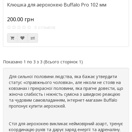
Клюшка для аерохокею Buffalo Pro 102 мм
200.00 грн
0 отзывов
Показано 1 по 3 з 3 (Всього сторінок 1)
Для сильної половини людства, яка бажає утвердити
статус «справжнього чоловіка», але ніколи не стояв на
ковзанах і прекрасної половини, яка прагне довести, що
жіноча слабкість і ніжність сумісна з швидкою реакцією
та чудовим самовладанням, інтернет-магазин Buffalo
пропонує купити аерохокей.
Стіл для аерохокею викликає неймовірний азарт, тренує
координацію рухів та дарує заряд енергії та адреналіну.