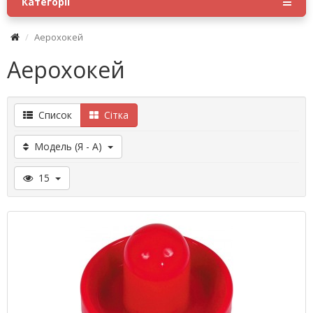
Категорії
Аерохокей
Аерохокей
Список
Сітка
Модель (Я - A)
15