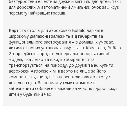
безтурботний ефектний дружній матч як для дітей, так і
для дорослих. А автоматичний лічильник очок зафіксує
перемогу найкращих гравців.
Вартість столів для аерохокею Buffalo варіює в
широкому діапазоні і залежить від габаритів та
функціонального застосування – в домашніх умовах,
дитячих ігрових установах, кафе та ін. Крім того, Buffalo
Group здійснює продаж універсальної портативної
моделі, яка легко та швидко збирається та
транспортується. на природу, до друзів та ін. Купити
аерохокей Astrodisc – міні варто не лише за його
компактність, ще однією перевагою такого столу є
доступна ціна. За невелику суму ви зможете
забезпечити собі веселі заходи за участю і дорослих, і
дітей у будь-який час.