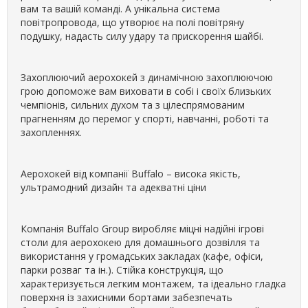
вам та вашій команді. А унікальна система
повітропровода, що утворює на полі повітряну
подушку, надасть силу удару та прискорення шайбі.
Захоплюючий аерохокей з динамічною захоплюючою
грою допоможе вам виховати в собі і своїх близьких
чемпіонів, сильних духом та з цілеспрямованим
прагненням до перемог у спорті, навчанні, роботі та
захопленнях.
Аерохокей від компанії Buffalo – висока якість,
ультрамодний дизайн та адекватні ціни
Компанія Buffalo Group виробляє міцні надійні ігрові
столи для аерохокею для домашнього дозвілля та
використання у громадських закладах (кафе, офіси,
парки розваг та ін.). Стійка конструкція, що
характеризується легким монтажем, та ідеально гладка
поверхня із захисними бортами забезпечать