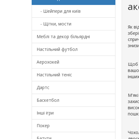
ак
- Шейпери для київ
- Щітки, мости
Як ві
збері
Меблі та декор більярдні
сприч
знизи
Настільний футбол
Аерохокей
Щоб 
вашог
Настільний теніс
інших
Дартс
М'які
Баскетбол
захис
висок
Інші ігри
пошк
Покер
Чохо
Батути
двоск