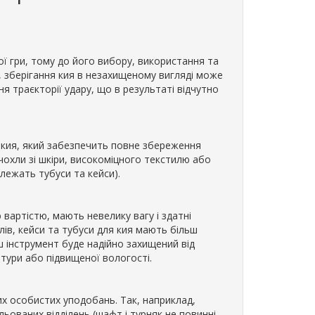
мої гри, тому до його вибору, використання та
д, зберігання кия в незахищеному вигляді може
я траєкторії удару, що в результаті відчутно
я кия, який забезпечить повне збереження
(чохли зі шкіри, високоміцного текстилю або
алежать тубуси та кейси).
вартістю, мають невелику вагу і здатні
хлів, кейси та тубуси для кия мають більш
аш інструмент буде надійно захищений від
тури або підвищеної вологості.
х особистих уподобань. Так, наприклад,
ьованих відділень (шафт і турняк не повинні