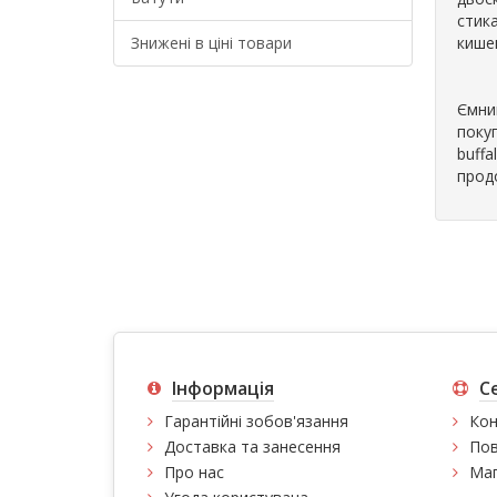
стика
Знижені в ціні товари
кише
Ємний
поку
buff
прод
Інформація
С
Гарантійні зобов'язання
Кон
Доставка та занесення
Пов
Про нас
Мап