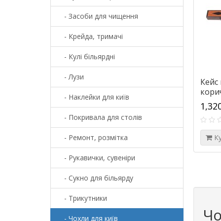
- Засоби для чищення
- Крейда, тримачі
- Кулі більярдні
- Лузи
Кейс 
кори
- Наклейки для київ
1,32
- Покривала для столів
- Ремонт, розмітка
К
- Рукавички, сувеніри
- Сукно для більярду
- Трикутники
Чо
- Чохли для київ