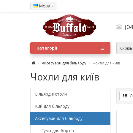
Мова
(04
Категорії
Скрізь
Аксесуари для більярду
Чохли для київ
Чохли для київ
Більярдні столи
Сп
Кий для більярду
Аксесуари для більярду
- Гума для бортів