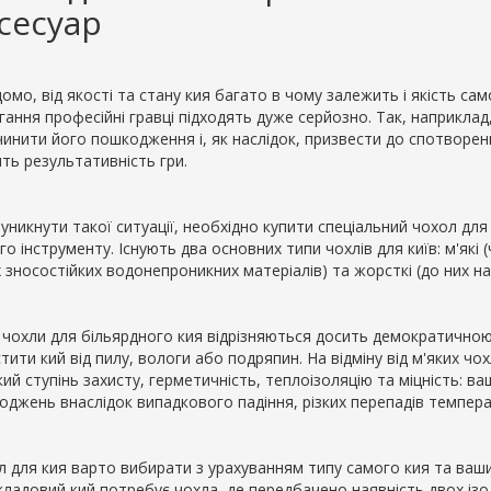
сесуар
домо, від якості та стану кия багато в чому залежить і якість са
гання професійні гравці підходять дуже серйозно. Так, наприкла
инити його пошкодження і, як наслідок, призвести до спотворенн
ть результативність гри.
уникнути такої ситуації, необхідно купити спеціальний чохол дл
о інструменту. Існують два основних типи чохлів для київ: м'які 
 зносостійких водонепроникних матеріалів) та жорсткі (до них н
 чохли для більярдного кия відрізняються досить демократичною 
тити кий від пилу, вологи або подряпин. На відміну від м'яких чо
ий ступінь захисту, герметичність, теплоізоляцію та міцність: в
оджень внаслідок випадкового падіння, різких перепадів темпера
л для кия варто вибирати з урахуванням типу самого кия та ваши
ладовий кий потребує чохла, де передбачено наявність двох ізол