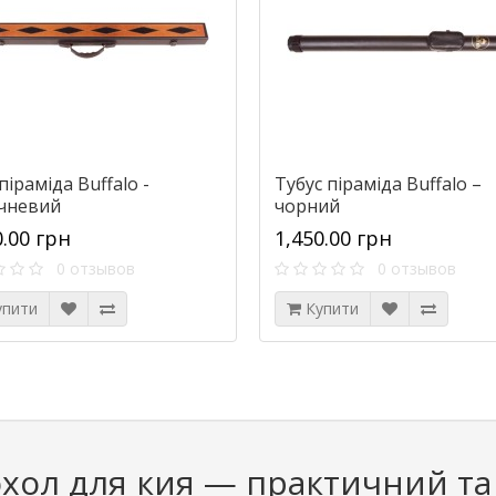
піраміда Buffalo -
Тубус піраміда Buffalo –
чневий
чорний
0.00 грн
1,450.00 грн
0 отзывов
0 отзывов
упити
Купити
хол для кия — практичний т