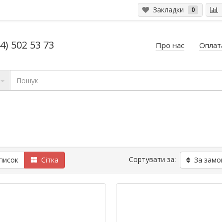
Закладки
0
4) 502 53 73
Про нас
Оплата
Сортувати за:
исок
Сітка
За замо