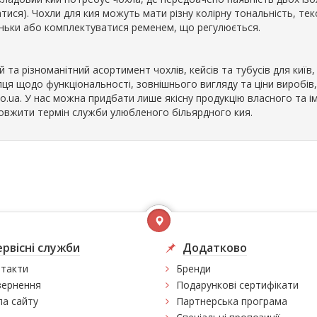
тися). Чохли для кия можуть мати різну колірну тональність, тек
ньки або комплектуватися ременем, що регулюється.
 та різноманітний асортимент чохлів, кейсів та тубусів для киї
пця щодо функціональності, зовнішнього вигляду та ціни виробів,
alo.ua. У нас можна придбати лише якісну продукцію власного та
овжити термін служби улюбленого більярдного кия.
ервісні служби
Додатково
такти
Бренди
ернення
Подарункові сертифікати
а сайту
Партнерська програма