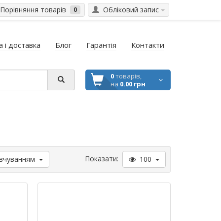
Порівняння товарів
Обліковий запис
0
 і доставка
Блог
Гарантія
Контакти
0
товарів,
на
0.00 грн
Показати:
вчуванням
100