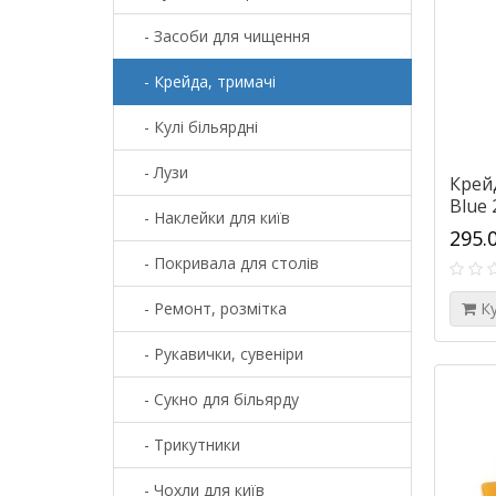
- Засоби для чищення
- Крейда, тримачі
- Кулі більярдні
- Лузи
Крей
Blue 
- Наклейки для київ
295.
- Покривала для столів
- Ремонт, розмітка
К
- Рукавички, сувеніри
- Сукно для більярду
- Трикутники
- Чохли для київ