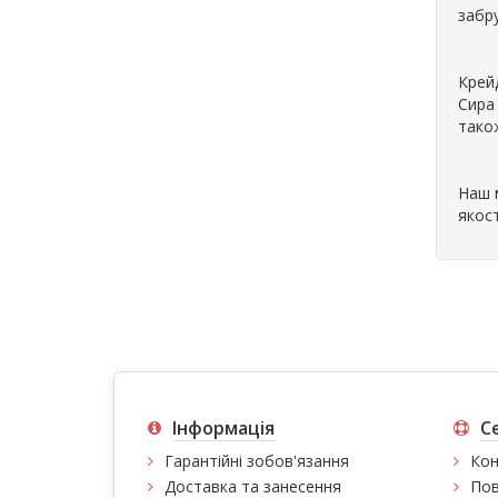
забр
Крей
Сира
тако
Наш 
якост
Інформація
С
Гарантійні зобов'язання
Кон
Доставка та занесення
Пов