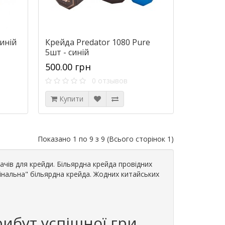
синій
Крейда Predator 1080 Pure
5шт - синій
500.00 грн
0 отзывов
Купити
Показано 1 по 9 з 9 (Всього сторінок 1)
мачів для крейди. Більярдна крейда провідних
игінальна" більярдна крейда. Жодних китайських
рибут успішної гри