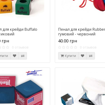
 для крейди Buffalo
Пенал для крейди Rubbe
тиковий
гумовий - червоний
0 грн
40.00 грн
0 отзывов
0 отзывов
упити
Купити