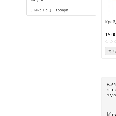
Знижені в ціні товари
Крейд
15.0
К
Найбі
світо
підро
Кр