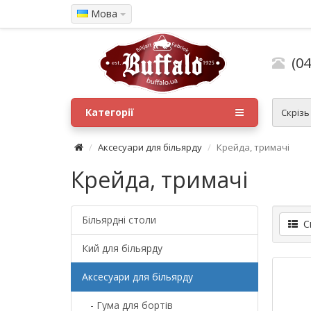
Мова
(04
Категорії
Скрізь
Аксесуари для більярду
Крейда, тримачі
Крейда, тримачі
Більярдні столи
Сп
Кий для більярду
Аксесуари для більярду
- Гума для бортів