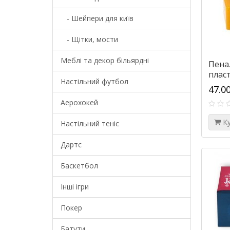
- Шейпери для київ
- Щітки, мости
Меблі та декор більярдні
Пенал
плас
Настільний футбол
47.0
Аерохокей
К
Настільний теніс
Дартс
Баскетбол
Інші ігри
Покер
Батути