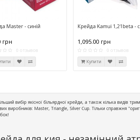
а Master - синій
Крейда Kamui 1,21beta - 
0 грн
1,095.00 грн
0 отзывов
0 отзывов
упити
Купити
льший вибір якісної більярдної крейди, а також кілька видів три
вих виробників: Master, Triangle, Silver Cup. Тільки справжня "ор
бок!
ейда для кия - незамінний ат