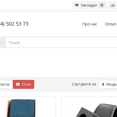
Закладки
0
4) 502 53 73
Про нас
Оплата
Сортувати за:
исок
Сітка
Модель