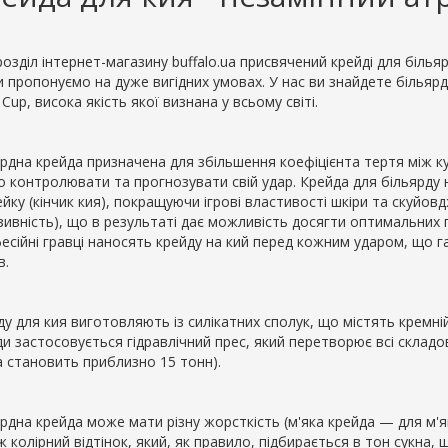
озділ інтернет-магазину buffalo.ua присвячений крейді для біль
и пропонуємо на дуже вигідних умовах. У нас ви знайдете більярд
r Cup, висока якість якої визнана у всьому світі.
ярдна крейда призначена для збільшення коефіцієнта тертя між ку
о контролювати та прогнозувати свій удар. Крейда для більярду
йку (кінчик кия), покращуючи ігрові властивості шкіри та скуйовд
зивність), що в результаті дає можливість досягти оптимальних 
есійні гравці наносять крейду на кий перед кожним ударом, що г
в.
у для кия виготовляють із силікатних сполук, що містять кремній
и застосовується гідравлічний прес, який перетворює всі складов
а становить приблизно 15 тонн).
ярдна крейда може мати різну жорсткість (м'яка крейда — для м'я
 колірний відтінок, який, як правило, підбирається в тон сукна