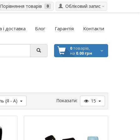
Порівняння товарів
Обліковий запис
0
 і доставка
Блог
Гарантія
Контакти
0
товарів,
на
0.00 грн
Показати:
 (Я - A)
15