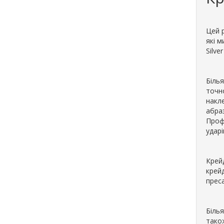
Цей р
які м
Silve
Біль
точн
накле
абра
Проф
ударі
Крейд
крейд
прес
Біль
також