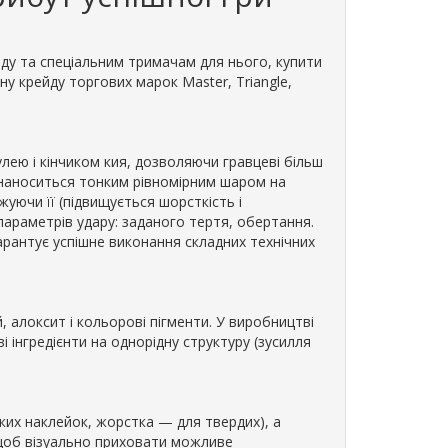
ярду та спеціальним тримачам для нього, купити
ну крейду торгових марок Master, Triangle,
лею і кінчиком кия, дозволяючи гравцеві більш
 наноситься тонким рівномірним шаром на
жуючи її (підвищується шорсткість і
параметрів удару: заданого тертя, обертання.
арантує успішне виконання складних технічних
, алоксит і кольорові пігменти. У виробництві
і інгредієнти на однорідну структуру (зусилля
ких наклейок, жорстка — для твердих), а
, щоб візуально приховати можливе