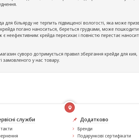
уднення.
да для більярду не терпить підвищеної вологості, яка може приз
 крейда погано наноситься, береться грудками, може пошкодити
ж є неефективним: крейда пересихає і повністю перестає наносит
магазин суворо дотримується правил зберігання крейди для кия,
і замовленого у нас товару.
ервісні служби
Додатково
такти
Бренди
ернення
Подарункові сертифікати