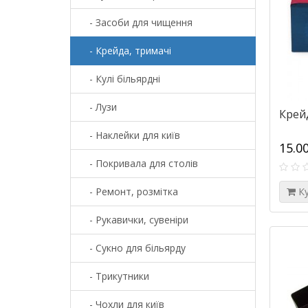
- Засоби для чищення
- Крейда, тримачі
- Кулі більярдні
- Лузи
Крейд
- Наклейки для київ
15.0
- Покривала для столів
- Ремонт, розмітка
К
- Рукавички, сувеніри
- Сукно для більярду
- Трикутники
- Чохли для київ