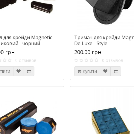
л для крейди Magnetic
Тримач для крейди Magn
тиковий - чорний
De Luxe - Style
00 грн
200.00 грн
0 отзывов
0 отзывов
упити
Купити