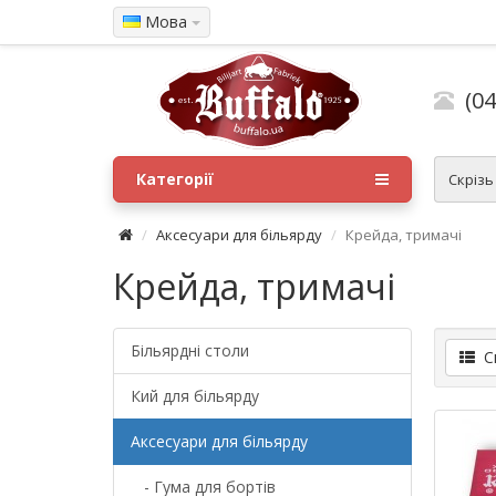
Мова
(04
Категорії
Скрізь
Аксесуари для більярду
Крейда, тримачі
Крейда, тримачі
Більярдні столи
Сп
Кий для більярду
Аксесуари для більярду
- Гума для бортів