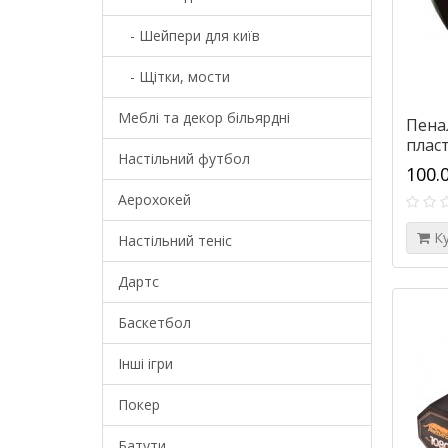
- Шейпери для київ
- Щітки, мости
Меблі та декор більярдні
Пена
плас
Настільний футбол
100.
Аерохокей
К
Настільний теніс
Дартс
Баскетбол
Інші ігри
Покер
Батути