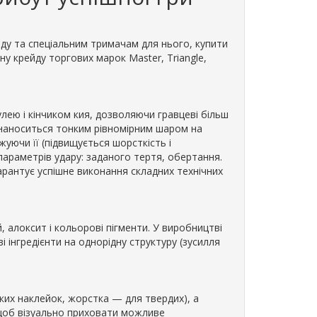
ярду та спеціальним тримачам для нього, купити
ну крейду торгових марок Master, Triangle,
лею і кінчиком кия, дозволяючи гравцеві більш
 наноситься тонким рівномірним шаром на
жуючи її (підвищується шорсткість і
параметрів удару: заданого тертя, обертання.
арантує успішне виконання складних технічних
, алоксит і кольорові пігменти. У виробництві
і інгредієнти на однорідну структуру (зусилля
ких наклейок, жорстка — для твердих), а
, щоб візуально приховати можливе