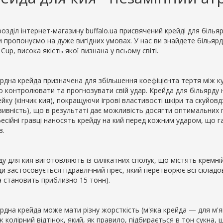
озділ інтернет-магазину buffalo.ua присвячений крейді для біль
и пропонуємо на дуже вигідних умовах. У нас ви знайдете більярд
r Cup, висока якість якої визнана у всьому світі.
ярдна крейда призначена для збільшення коефіцієнта тертя між ку
о контролювати та прогнозувати свій удар. Крейда для більярду
йку (кінчик кия), покращуючи ігрові властивості шкіри та скуйовд
зивність), що в результаті дає можливість досягти оптимальних 
есійні гравці наносять крейду на кий перед кожним ударом, що г
в.
у для кия виготовляють із силікатних сполук, що містять кремній
и застосовується гідравлічний прес, який перетворює всі складов
а становить приблизно 15 тонн).
ярдна крейда може мати різну жорсткість (м'яка крейда — для м'я
 колірний відтінок, який, як правило, підбирається в тон сукна