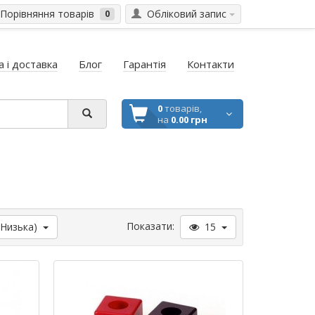
Порівняння товарів
Обліковий запис
0
 і доставка
Блог
Гарантія
Контакти
0
товарів,
на
0.00 грн
Показати:
(Низька)
15