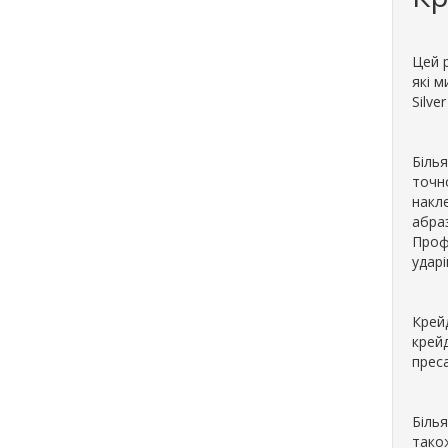
Цей р
які м
Silve
Біль
точн
накле
абра
Проф
ударі
Крейд
крейд
прес
Біль
також