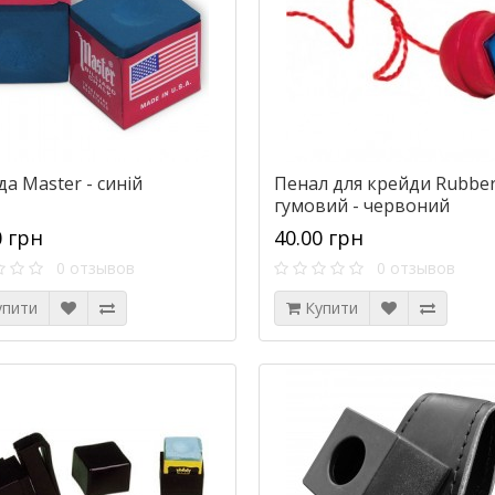
а Master - синій
Пенал для крейди Rubbe
гумовий - червоний
0 грн
40.00 грн
0 отзывов
0 отзывов
упити
Купити