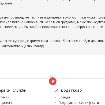
уднення.
да для більярду не терпить підвищеної вологості, яка може приз
 крейда погано наноситься, береться грудками, може пошкодити
ж є неефективним: крейда пересихає і повністю перестає наносит
магазин суворо дотримується правил зберігання крейди для кия,
і замовленого у нас товару.
ервісні служби
Додатково
такти
Бренди
ернення
Подарункові сертифікати