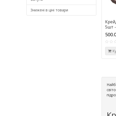
Знижені в ціні товари
Крейд
5шт -
500.
К
Найбі
світо
підро
Кр