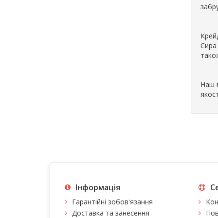
забр
Крей
Сира
тако
Наш 
якост
Інформація
С
Гарантійні зобов'язання
Кон
Доставка та занесення
Пов