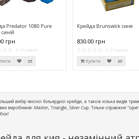
а Predator 1080 Pure
Крейда Brunswick синя
 синій
00 грн
830.00 грн
0 отзывов
0 отзывов
упити
Купити
льший вибір якісної більярдної крейди, а також кілька видів три
вих виробників: Master, Triangle, Silver Cup. Тільки справжня "ор
бок!
ейда для кия - незамінний ат