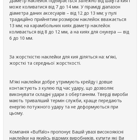
Діаметр наклейок підбирається залежно від шафта кия і
може коливатися від 7 до 14 мм. У піраміді діапазон
діаметра даних аксесуарів – від 12 до 13 мм; у пулі
традиційно прийнятим розміром наклейок вважається
13 мм; на карамбольних киях діаметр наклейок
коливається від 8 до 12 мм, а на киях для снукера — від
6 до 10 мм.
За жорсткістю наклейки для кия діляться на: м'які,
жорсткі та середньої жорсткості.
М'які наклейки добре утримують крейду і довше
контактують з кулею під час удару, що дозволяє
виконувати складні удари з обертанням. Тверді вироби
мають триваліший термін служби, краще передають
енергію потужного удару та не деформуються при
цьому.
Компанія «Buffalo» пропонує Вашій увазі високоякісні
наклейки на якийсь відомих виробників, купити які Ви