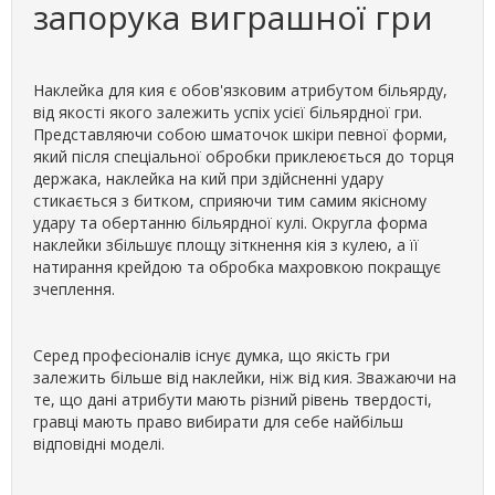
запорука виграшної гри
Наклейка для кия є обов'язковим атрибутом більярду,
від якості якого залежить успіх усієї більярдної гри.
Представляючи собою шматочок шкіри певної форми,
який після спеціальної обробки приклеюється до торця
держака, наклейка на кий при здійсненні удару
стикається з битком, сприяючи тим самим якісному
удару та обертанню більярдної кулі. Округла форма
наклейки збільшує площу зіткнення кія з кулею, а її
натирання крейдою та обробка махровкою покращує
зчеплення.
Серед професіоналів існує думка, що якість гри
залежить більше від наклейки, ніж від кия. Зважаючи на
те, що дані атрибути мають різний рівень твердості,
гравці мають право вибирати для себе найбільш
відповідні моделі.