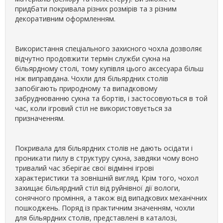
придбати покривала різних розмірів та з різним
декоративним оформленням.
Використання спеціального захисного чохла дозволяє
відчутно продовжити термін служби сукна на
більярдному столі, тому купівля цього аксесуара більш
ніж виправдана. Чохли для більярдних столів
запобігають природному та випадковому
забруднюванню сукна та бортів, і застосовуються в той
час, коли ігровий стіл не використовується за
призначенням.
Покривала для більярдних столів не дають осідати і
проникати пилу в структуру сукна, завдяки чому воно
тривалий час зберігає свої відмінні ігрові
характеристики та зовнішній вигляд. Крім того, чохол
захищає більярдний стіл від руйнівної дії вологи,
сонячного проміння, а також від випадкових механічних
пошкоджень. Поряд із практичним значенням, чохли
для більярдних столів, представлені в каталозі,