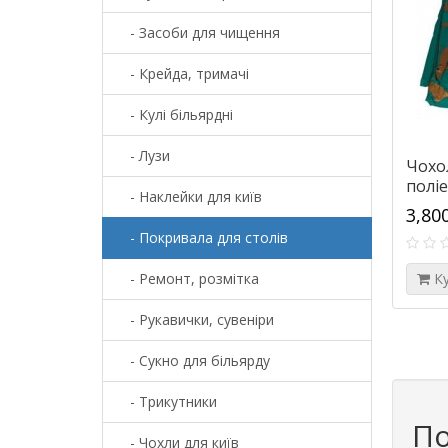
- Засоби для чищення
- Крейда, тримачі
- Кулі більярдні
- Лузи
Чохол
поліе
- Наклейки для київ
3,80
- Покривала для столів
- Ремонт, розмітка
К
- Рукавички, сувеніри
- Сукно для більярду
- Трикутники
По
- Чохли для київ