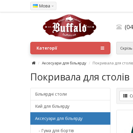
Мова
(04
Категорії
Скрізь
Аксесуари для більярду
Покривала для столі
Покривала для столів
Більярдні столи
Сп
Кий для більярду
Аксесуари для більярду
- Гума для бортів