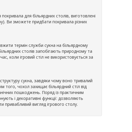
я покривала для більярдних столів, виготовлені
ру). Ви зможете придбати покривала різних
овжити термін служби сукна на більярдному
 більярдних столів запобігають природному та
ас, коли ігровий стіл не використовується за
 структуру сукна, завдяки чому воно тривалий
Крім того, чохол захищає більярдний стіл від
ханічних пошкоджень. Поряд із практичним
онують і декоративні функції: дозволяють
ти привабливий вигляд ігрового столу.