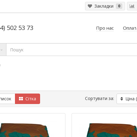
Закладки
0
4) 502 53 73
Про нас
Оплата
в
Сортувати за:
исок
Сітка
Ціна 