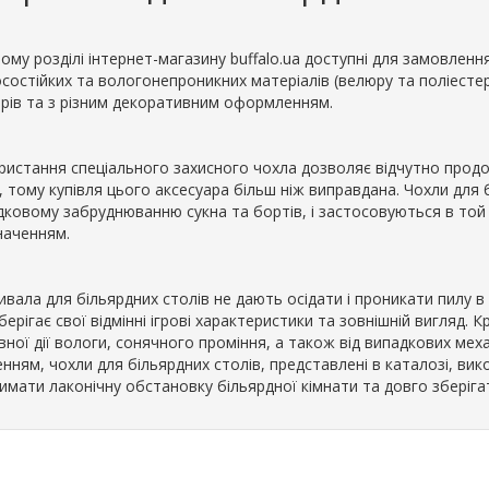
ому розділі інтернет-магазину buffalo.ua доступні для замовленн
носостійких та вологонепроникних матеріалів (велюру та поліесте
ірів та з різним декоративним оформленням.
ристання спеціального захисного чохла дозволяє відчутно прод
, тому купівля цього аксесуара більш ніж виправдана. Чохли для
дковому забруднюванню сукна та бортів, і застосовуються в той ч
наченням.
вала для більярдних столів не дають осідати і проникати пилу в
берігає свої відмінні ігрові характеристики та зовнішній вигляд. 
вної дії вологи, сонячного проміння, а також від випадкових ме
нням, чохли для більярдних столів, представлені в каталозі, вик
имати лаконічну обстановку більярдної кімнати та довго зберіга