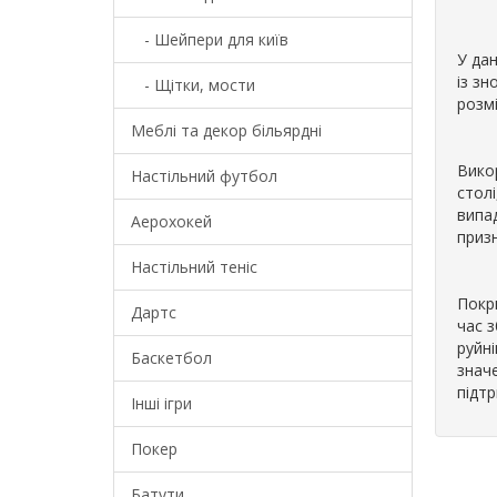
- Шейпери для київ
У дан
із з
- Щітки, мости
розм
Меблі та декор більярдні
Вико
Настільний футбол
столі
випа
Аерохокей
приз
Настільний теніс
Покри
Дартс
час з
руйні
Баскетбол
значе
підтр
Інші ігри
Покер
Батути