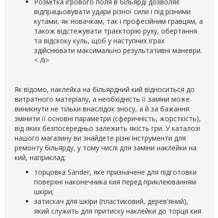
Розмітка ігрового поля в більярді дозволяє
відпрацьовувати удари різної сили і під різними
кутами, як новачкам, так і професійним гравцям, а
також відстежувати траєкторію руху, обертання
та відскоку куль, щоб у наступних іграх
здійснювати максимально результативні маневри.
< /li>
Як відомо, наклейка на більярдний кий відноситься до
витратного матеріалу, а необхідність її заміни може
виникнути не тільки внаслідок зносу, а й за бажання
змінити її основні параметри (сферичність, жорсткість),
від яких безпосередньо залежить якість гри. У каталозі
нашого магазину ви знайдете різні інструменти для
ремонту більярду, у тому числі для заміни наклейки на
кий, наприклад:
торцовка Sander, яке призначене для підготовки
поверхні наконечника кия перед приклеюванням
шкіри;
затискач для шкіри (пластиковий, дерев'яний),
який служить для притиску наклейки до торця кия