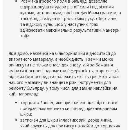
Розмітка ігрового поля в більярді дозволяє
відпрацьовувати удари різної сили і під різними
кутами, як новачкам, так і професійним гравцям, а
також відстежувати траєкторію руху, обертання
та відскоку куль, щоб у наступних іграх
здійснювати максимально результативні маневри.
< /li>
Як відомо, наклейка на більярдний кий відноситься до
витратного матеріалу, а необхідність її заміни може
виникнути не тільки внаслідок зносу, а й за бажання
змінити її основні параметри (сферичність, жорсткість),
від яких безпосередньо залежить якість гри. У каталозі
нашого магазину ви знайдете різні інструменти для
ремонту більярду, у тому числі для заміни наклейки на
кий, наприклад:
торцовка Sander, яке призначене для підготовки
поверхні наконечника кия перед приклеюванням
шкіри;
затискач для шкіри (пластиковий, дерев'яний),
який служить для притиску наклейки до торця кия