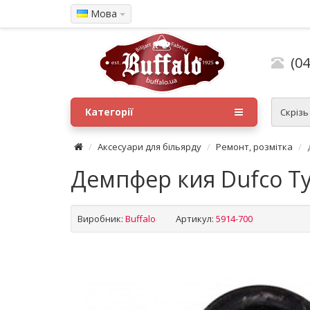
Мова
(04
Категорії
Скрізь
Аксесуари для більярду
Ремонт, розмітка
Демпфер кия Dufco T
Виробник:
Buffalo
Артикул:
5914-700