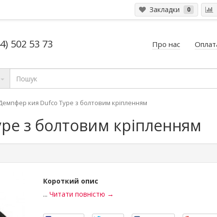
Закладки
0
4) 502 53 73
Про нас
Оплата
Демпфер кия Dufco Type з болтовим кріпленням
ype з болтовим кріпленням
Короткий опис
...
Читати повністю →