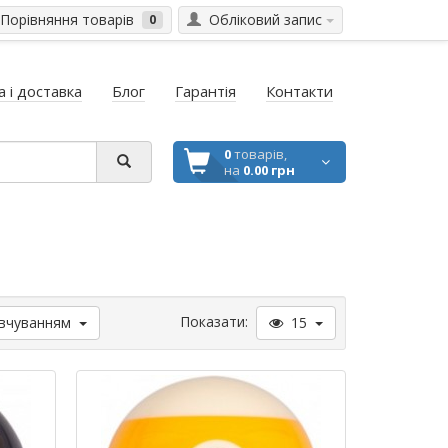
Порівняння товарів
Обліковий запис
0
 і доставка
Блог
Гарантія
Контакти
0
товарів,
на
0.00 грн
Показати:
вчуванням
15