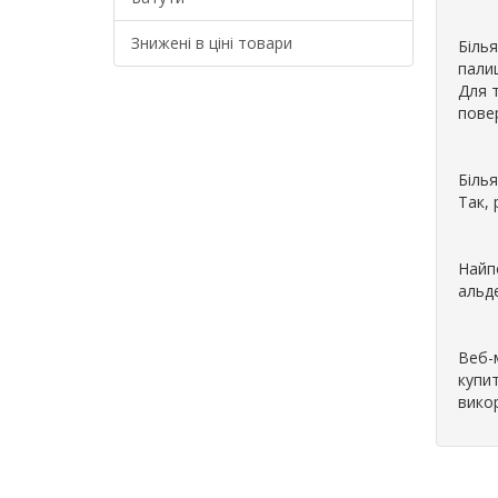
Знижені в ціні товари
Білья
палиц
Для т
повер
Білья
Так, 
Найп
альде
Веб-м
купит
вико