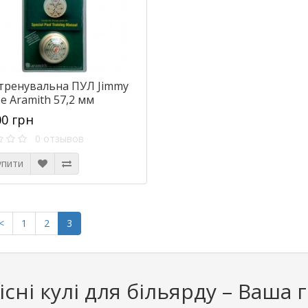
 тренувальна ПУЛ Jimmy
e Aramith 57,2 мм
00 грн
0 отзывов
упити
<
1
2
3
існі кулі для більярду – Ваша г