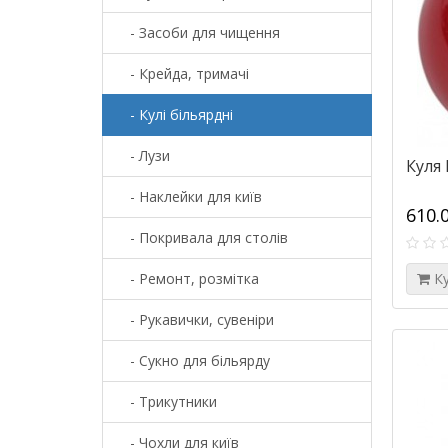
- Засоби для чищення
- Крейда, тримачі
- Кулі більярдні
- Лузи
Куля
- Наклейки для київ
610.
- Покривала для столів
- Ремонт, розмітка
К
- Рукавички, сувеніри
- Сукно для більярду
- Трикутники
- Чохли для київ