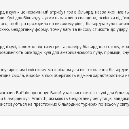
рдні кулі – це незамінний атрибут гри в більярд, назва якої навіт
ю. Кулі для більярду – досить важлива складова, оскільки від їхнь
ого, щоб гра проходила на високому рівні, більярдна куля повинна
хню, бездоганну форму, точну вагу та високу стійкість до удару.
рдні кулі, залежно від типу гри та розміру більярдного столу, мо
розрізняють більярдні кулі для американського пулу, піраміди, сн
опулярнішим і якіснішим матеріалом для виготовлення більярдних
гідна смола, вироби з якої зберігають відмінні характеристики на
агазин Buffalo пропонує Вашій увазі високоякісні кулі для більяр
и більярдні кулі Aramith, які мають бездоганну репутацію завдяки 
ристовуються на престижних більярдних турнірах по всьому світу