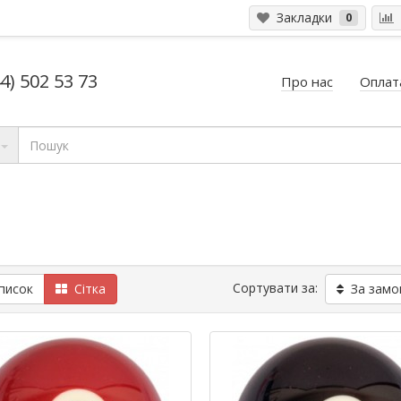
Закладки
0
4) 502 53 73
Про нас
Оплата
Сортувати за:
исок
Сітка
За замо