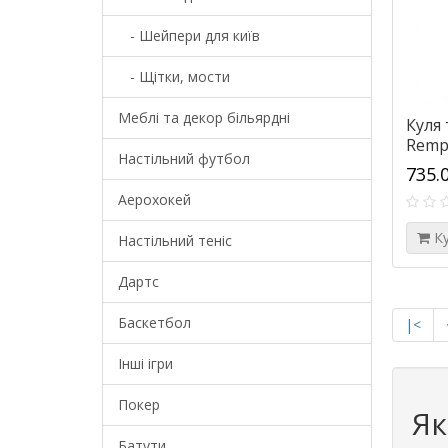
- Шейпери для київ
- Щітки, мости
Меблі та декор більярдні
Куля
Remp
Настільний футбол
735.
Аерохокей
К
Настільний теніс
Дартс
Баскетбол
|<
Інші ігри
Покер
Як
Батути