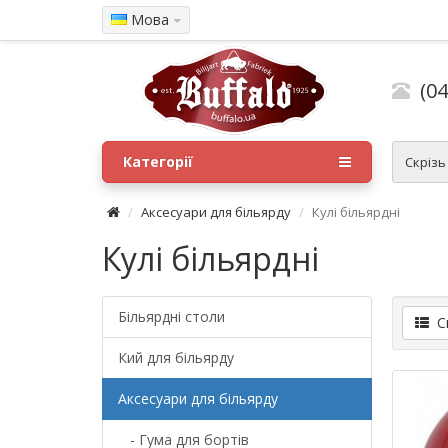
Мова
(04
Категорії
Скрізь
Аксесуари для більярду
Кулі більярдні
Кулі більярдні
Більярдні столи
Сп
Кий для більярду
Аксесуари для більярду
- Гума для бортів