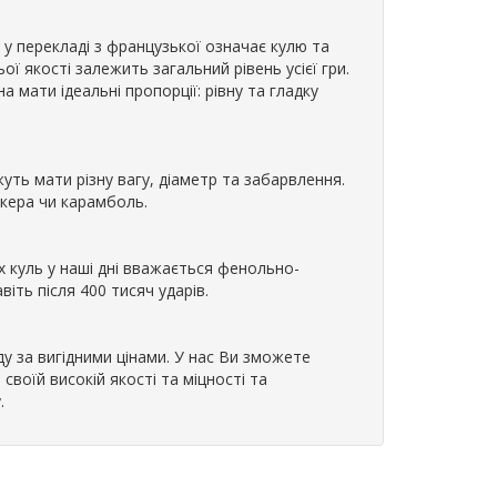
ь у перекладі з французької означає кулю та
ої якості залежить загальний рівень усієї гри.
 мати ідеальні пропорції: рівну та гладку
жуть мати різну вагу, діаметр та забарвлення.
укера чи карамболь.
 куль у наші дні вважається фенольно-
віть після 400 тисяч ударів.
ду за вигідними цінами. У нас Ви зможете
своїй високій якості та міцності та
.