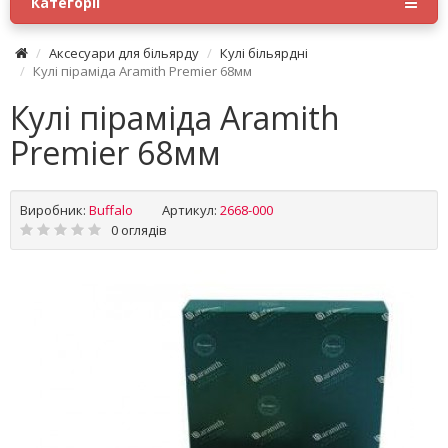
Категорії
Аксесуари для більярду
Кулі більярдні
Кулі піраміда Aramith Premier 68мм
Кулі піраміда Aramith
Premier 68мм
Виробник:
Buffalo
Артикул:
2668-000
0 оглядів