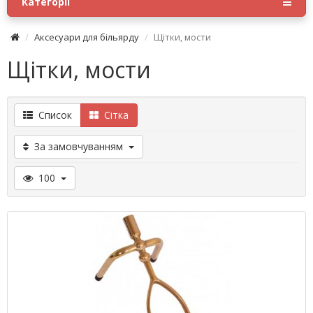
Категорії
Аксесуари для більярду
Щітки, мости
Щітки, мости
Список
Сітка
За замовчуванням
100