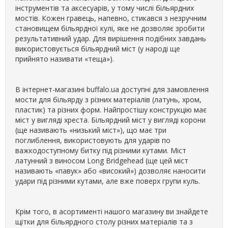
інструментів та аксесуарів, у тому числі більярдних
мостів. Кожен гравець, напевно, стикався з незручним
становищем більярдної кулі, яке не дозволяє зробити
результативний удар. Для вирішення подібних завдань
використовується більярдний міст (у народі ще
прийнято називати «теща»).
В інтернет-магазині buffalo.ua доступні для замовлення
мости для більярду з різних матеріалів (латунь, хром,
пластик) та різних форм. Найпростішу конструкцію має
міст у вигляді хреста. Більярдний міст у вигляді корони
(ще називають «низький міст»), що має три
поглиблення, використовують для ударів по
важкодоступному битку під різними кутами. Міст
латунний з виносом Long Bridgehead (ще цей міст
називають «павук» або «високий») дозволяє наносити
удари під різними кутами, але вже поверх групи куль.
Крім того, в асортименті нашого магазину ви знайдете
щітки для більярдного столу різних матеріалів та з