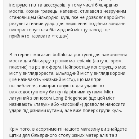
інструментів та аксесуарів, у тому числі більярдних
мостів. Кожен гравець, напевно, стикався з незручним
становищем більярдної кулі, яке не дозволяє зробити
результативний удар. Для вирішення подібних завдань
використовується більярдний міст (у народі ще
прийнято називати «теща»).
В інтернет-магазині buffalo.ua доступні для замовлення
мости для більярду з різних матеріалів (латунь, хром,
пластик) та різних форм. Найпростішу конструкцію має
міст у вигляді хреста. Більярдний міст у вигляді корони
(ще називають «низький міст»), що має три
поглиблення, використовують для ударів по
важкодоступному битку під різними кутами. Міст
латунний з виносом Long Bridgehead (ще цей міст
називають «павук» або «високий») дозволяє наносити
удари під різними кутами, але вже поверх групи куль.
Крім того, в асортименті нашого магазину ви знайдете
щітки для більярдного столу різних матеріалів та з