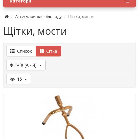
Категорії
Аксесуари для більярду
Щітки, мости
Щітки, мости
Список
Сітка
Ім`я (А - Я)
15