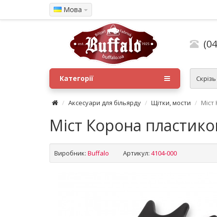
Мова
(04
Категорії
Скрізь
Аксесуари для більярду
Щітки, мости
Міст
Міст Корона пластико
Виробник:
Buffalo
Артикул:
4104-000