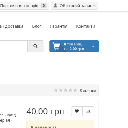
Порівняння товарів
Обліковий запис
0
 і доставка
Блог
Гарантія
Контакти
0
товарів,
на
0.00 грн
0 оглядів
40.00 грн
их серед
еріал -
В наявності