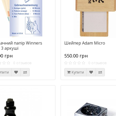
ачний папір Winners
Шейпер Adam Micro
 3 аркуші
00 грн
550.00 грн
0 отзывов
0 отзывов
упити
Купити