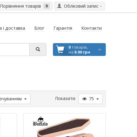
Порівняння товарів
Обліковий запис
0
 і доставка
Блог
Гарантія
Контакти
0
товарів,
на
0.00 грн
Показати:
вчуванням
75