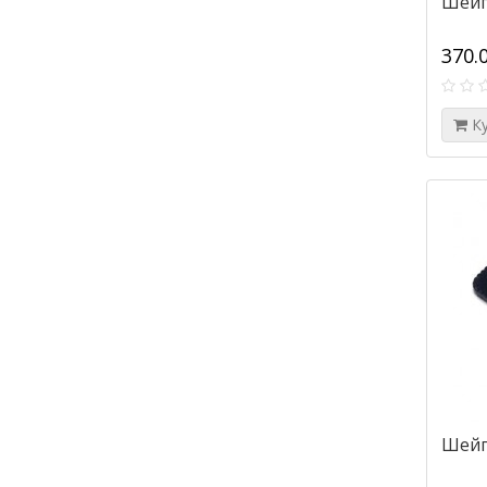
Шейп
370.
К
Шейп