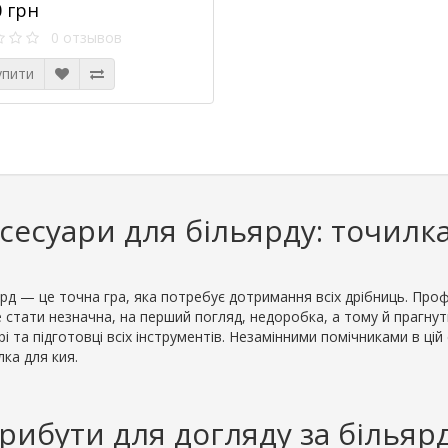
0 грн
0 отзывов
упити
сесуари для більярду: точилк
ярд — це точна гра, яка потребує дотримання всіх дрібниць. Про
 стати незначна, на перший погляд, недоробка, а тому й прагну
і та підготовці всіх інструментів. Незамінними помічниками в цій
ка для кия.
рибути для догляду за білья