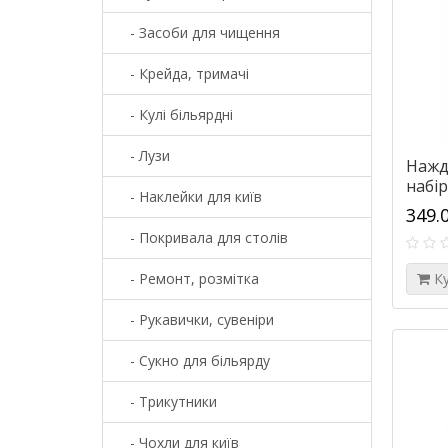
- Засоби для чищення
- Крейда, тримачі
- Кулі більярдні
- Лузи
Нажд
набір
- Наклейки для київ
349.
- Покривала для столів
- Ремонт, розмітка
К
- Рукавички, сувеніри
- Сукно для більярду
- Трикутники
- Чохли для київ