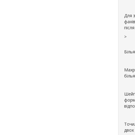
Для 
фахів
післ
>
Білья
Махр
білья
Шейп
форм
відпо
Точи
двох 