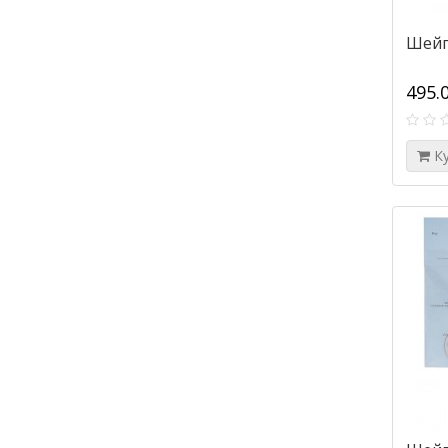
Шейп
495.
К