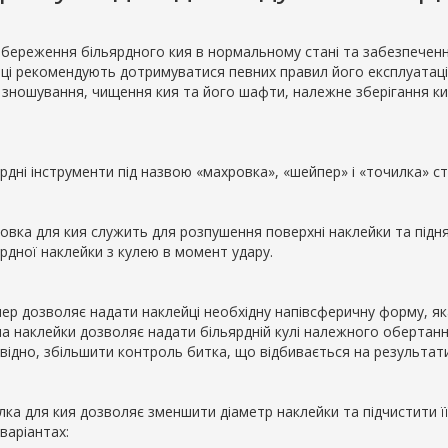
збереження більярдного кия в нормальному стані та забезпеченн
ці рекомендують дотримуватися певних правил його експлуатації,
я зношування, чищення кия та його шафти, належне зберігання ки
рдні інструменти під назвою «махровка», «шейпер» і «точилка» ст
овка для кия служить для розпушення поверхні наклейки та підня
рдної наклейки з кулею в момент удару.
ер дозволяє надати наклейці необхідну напівсферичну форму, яка
а наклейки дозволяє надати більярдній кулі належного обертання
відно, збільшити контроль битка, що відбивається на результатив
лка для кия дозволяє зменшити діаметр наклейки та підчистити ї
варіантах: