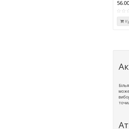
56.0
К
Ак
Біль
може
вибор
точил
Ат