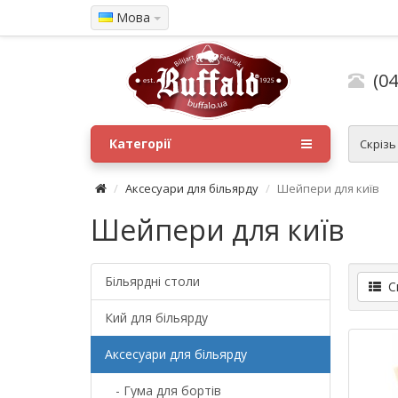
Мова
(04
Категорії
Скрізь
Аксесуари для більярду
Шейпери для київ
Шейпери для київ
Більярдні столи
Сп
Кий для більярду
Аксесуари для більярду
- Гума для бортів