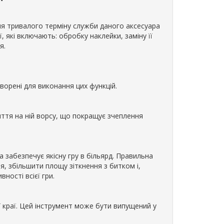
я тривалого терміну служби даного аксесуара
 які включають: обробку наклейки, заміну її
я.
ворені для виконання цих функцій.
ття на ній ворсу, що покращує зчеплення
 забезпечує якісну гру в більярд. Правильна
, збільшити площу зіткнення з битком і,
ності всієї гри.
ї краї. Цей інструмент може бути випущений у