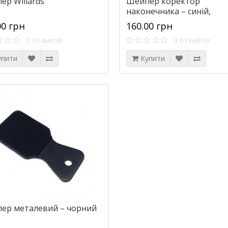
ер Willards
Шейпер коректор
наконечника – синій,
червоний
00 грн
160.00 грн
0 отзывов
0 отзывов
упити
Купити
ер металевий – чорний