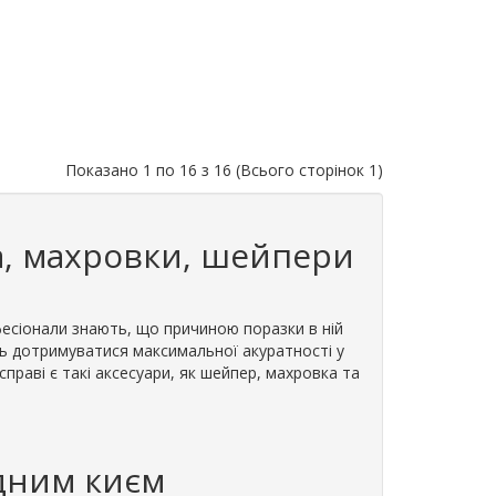
Показано 1 по 16 з 16 (Всього сторінок 1)
а, махровки, шейпери
фесіонали знають, що причиною поразки в ній
ть дотримуватися максимальної акуратності у
 справі є такі аксесуари, як шейпер, махровка та
рдним києм