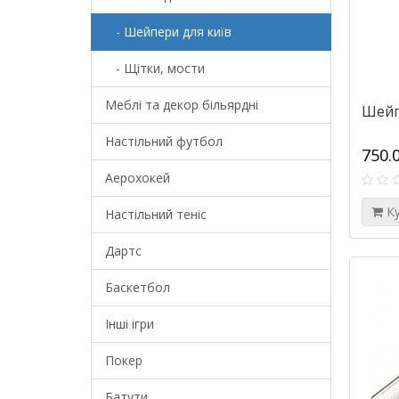
- Шейпери для київ
- Щітки, мости
Меблі та декор більярдні
Шейпе
Настільний футбол
750.
Аерохокей
К
Настільний теніс
Дартс
Баскетбол
Інші ігри
Покер
Батути