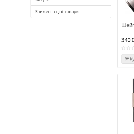
Знижені в ціні товари
Шейп
340.
К