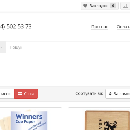
Закладки
0
4) 502 53 73
Про нас
Оплата
Сортувати за:
исок
Сітка
За замо