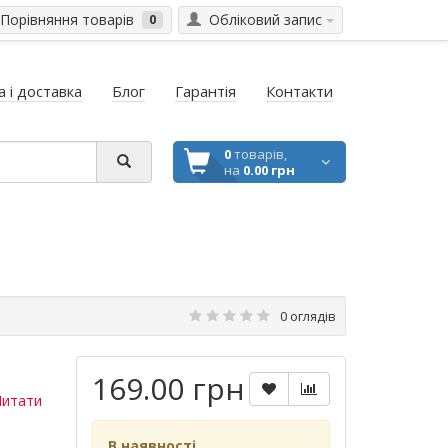
Порівняння товарів
Обліковий запис
0
 і доставка
Блог
Гарантія
Контакти
0
товарів,
на
0.00 грн
0 оглядів
169.00 грн
Читати
В наявності