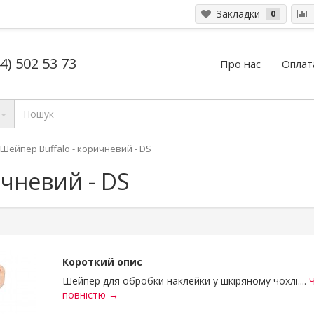
Закладки
0
4) 502 53 73
Про нас
Оплата
Шейпер Buffalo - коричневий - DS
ичневий - DS
Короткий опис
Шейпер для обробки наклейки у шкіряному чохлі....
повністю →