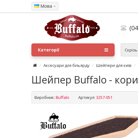
Мова
(04
Категорії
Скрізь
Аксесуари для більярду
Шейпери для київ
Шейпер Buffalo - кор
Виробник:
Buffalo
Артикул:
3257-051