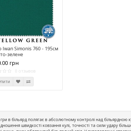
 Iwan Simonis 760 - 195см
вто-зелене
0.00 грн
0 отзывов
упити
х гри в більярд полягає в абсолютному контролі над більярдною
ідношення швидкості ковзання кулі, точності та сили удару більш