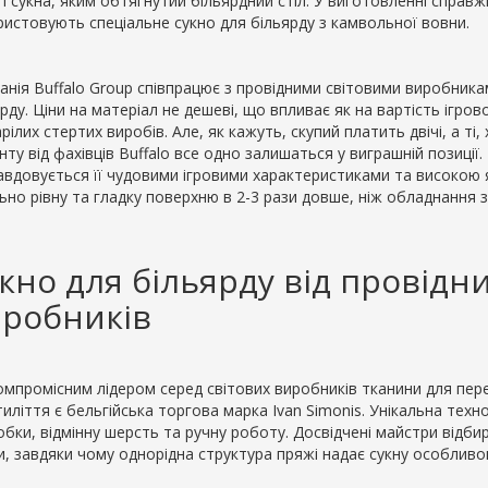
і сукна, яким обтягнутий більярдний стіл. У виготовленні справж
ристовують спеціальне сукно для більярду з камвольної вовни.
анія Buffalo Group співпрацює з провідними світовими виробника
рду. Ціни на матеріал не дешеві, що впливає як на вартість ігров
рілих стертих виробів. Але, як кажуть, скупий платить двічі, а ті,
ту від фахівців Buffalo все одно залишаться у виграшній позиції
авдовується її чудовими ігровими характеристиками та високою я
льно рівну та гладку поверхню в 2-3 рази довше, ніж обладнання
кно для більярду від провідни
робників
омпромісним лідером серед світових виробників тканини для пер
иліття є бельгійська торгова марка Ivan Simonis. Унікальна техн
обки, відмінну шерсть та ручну роботу. Досвідчені майстри від
, завдяки чому однорідна структура пряжі надає сукну особливого