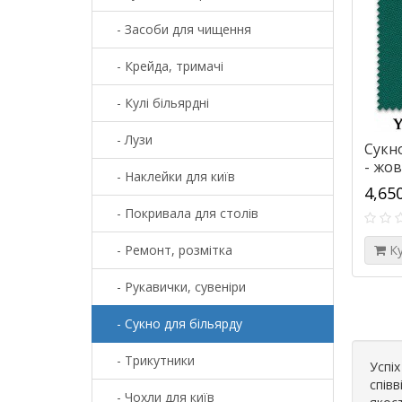
- Засоби для чищення
- Крейда, тримачі
- Кулі більярдні
- Лузи
Сукно
- жо
- Наклейки для київ
4,65
- Покривала для столів
- Ремонт, розмітка
К
- Рукавички, сувеніри
- Сукно для більярду
- Трикутники
Успі
співв
- Чохли для київ