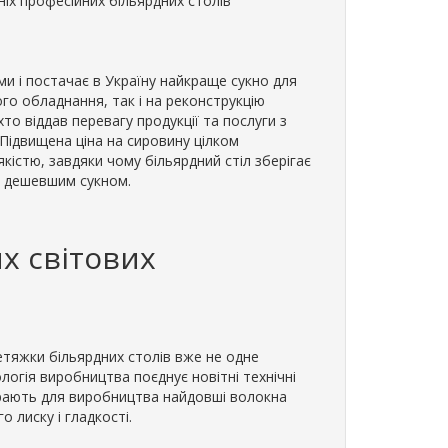
ніх професійних більярдних столів
ми і постачає в Україну найкраще сукно для
ого обладнання, так і на реконструкцію
 хто віддав перевагу продукції та послуги з
. Підвищена ціна на сировину цілком
кістю, завдяки чому більярдний стіл зберігає
 з дешевшим сукном.
х світових
етяжки більярдних столів вже не одне
ологія виробництва поєднує новітні технічні
бирають для виробництва найдовші волокна
 лиску і гладкості.