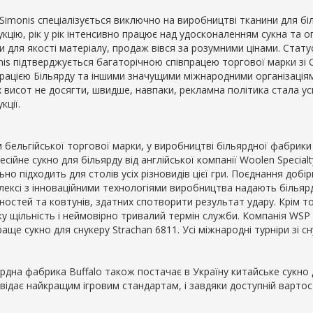
Simonis спеціалізується виключно на виробництві тканини для біль
укцію, рік у рік інтенсивно працює над удосконаленням сукна та 
 для якості матеріалу, продаж вівся за розумними цінами. Статус
nis підтверджується багаторічною співпрацею торгової марки зі 
рацією Більярду та іншими значущими міжнародними організація
х висот не досягти, швидше, навпаки, рекламна політика стала у
кції.
м бельгійської торгової марки, у виробництві більярдної фабрик
сійне сукно для більярду від англійської компанії Woolen Specialt
ьно підходить для столів усіх різновидів цієї гри. Поєднання добі
лексі з інноваційними технологіями виробництва надають більярд
ностей та ковтунів, здатних спотворити результат удару. Крім то
у щільність і неймовірно тривалий термін служби. Компанія WSP 
аще сукно для снукеру Strachan 6811. Усі міжнародні турніри зі с
рдна фабрика Buffalo також постачає в Україну китайське сукно 
овідає найкращим ігровим стандартам, і завдяки доступній варто