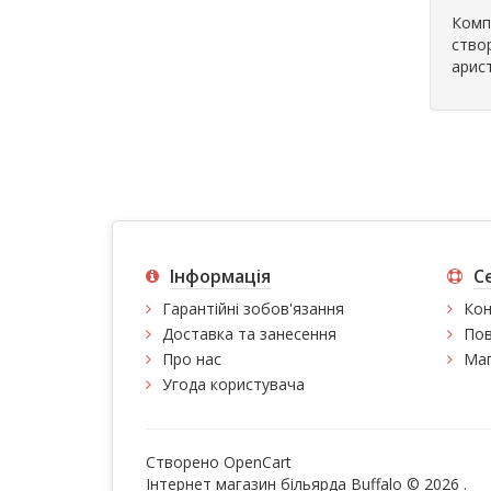
Комп
ство
арис
Інформація
С
Гарантійні зобов'язання
Кон
Доставка та занесення
Пов
Про нас
Мап
Угода користувача
Створено
OpenCart
Інтернет магазин більярда Buffalo © 2026
.