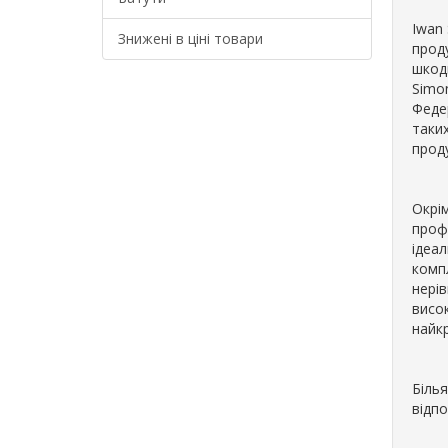
Iwan 
Знижені в ціні товари
прод
шкоди
Simo
Феде
таки
проду
Окрі
профе
ідеал
комп
нерів
висок
найкр
Білья
відп