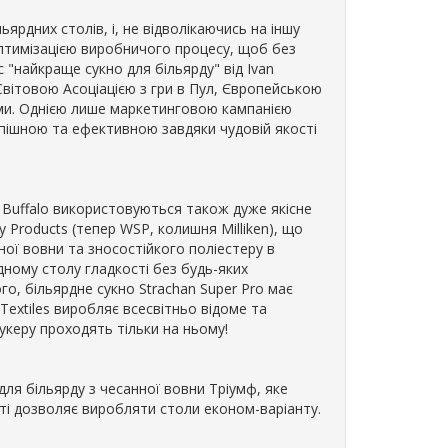
ярдних столів, і, не відволікаючись на іншу
оптимізацією виробничого процесу, щоб без
 "найкраще сукно для більярду" від Ivan
Світовою Асоціацією з гри в Пул, Європейською
ми. Однією лише маркетинговою кампанією
спішною та ефективною завдяки чудовій якості
и Buffalo використовуються також дуже якісне
y Products (тепер WSP, колишня Milliken), що
рної вовни та зносостійкого поліестеру в
ному столу гладкості без будь-яких
го, більярдне сукно Strachan Super Pro має
Textiles виробляє всесвітньо відоме та
нукеру проходять тільки на ньому!
для більярду з чесанної вовни Тріумф, яке
сті дозволяє виробляти столи економ-варіанту.