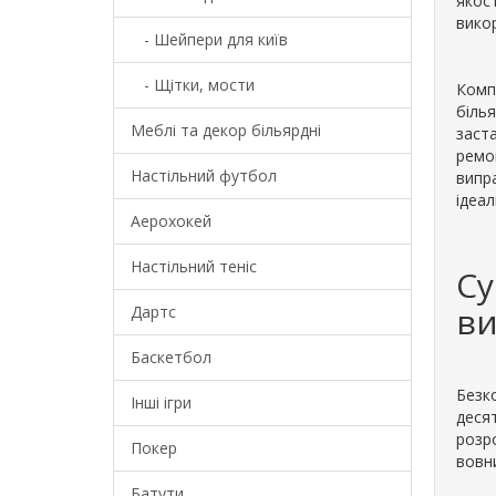
якост
вико
- Шейпери для київ
- Щітки, мости
Комп
білья
Меблі та декор більярдні
заста
ремон
Настільний футбол
випр
ідеа
Аерохокей
Настільний теніс
Су
ви
Дартс
Баскетбол
Безк
Інші ігри
десят
розр
Покер
вовни
Батути