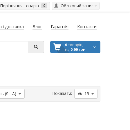
Порівняння товарів
Обліковий запис
0
 і доставка
Блог
Гарантія
Контакти
0
товарів,
на
0.00 грн
Показати:
 (Я - A)
15