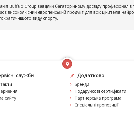
анія Buffalo Group завдяки багаторічному досвіду професіоналі
рює високоякісний європейський продукт для всіх цінителів найр
тократичнішого виду спорту.
ервісні служби
Додатково
такти
Бренди
ернення
Подарункові сертифікати
а сайту
Партнерська програма
Спеціальні пропозиції