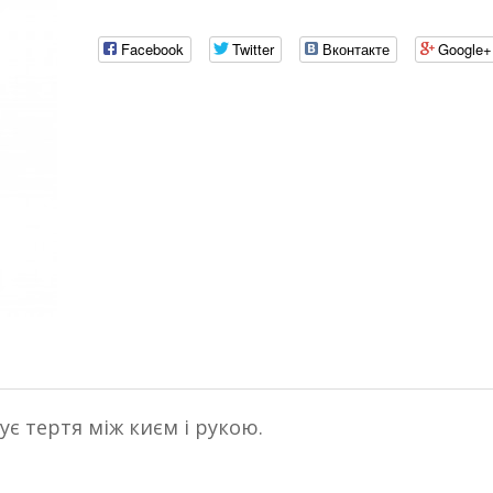
Facebook
Twitter
Вконтакте
Google+
є тертя між києм і рукою.