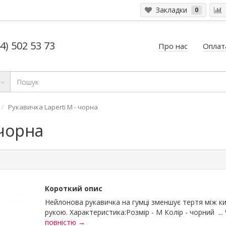
Закладки
0
4) 502 53 73
Про нас
Оплата
Рукавичка Laperti М - чорна
 чорна
Короткий опис
Нейлонова рукавичка на гумці зменшує тертя між ки
рукою. Характеристика:Розмір - M Колір - чорний ...
повністю →