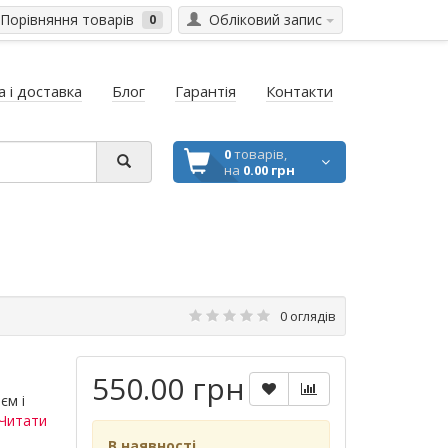
Порівняння товарів
Обліковий запис
0
 і доставка
Блог
Гарантія
Контакти
0
товарів,
на
0.00 грн
0 оглядів
550.00 грн
єм і
Читати
В наявності