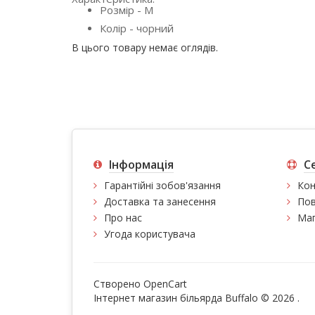
Розмір - M
Колір - чорний
В цього товару немає оглядів.
Інформація
С
Гарантійні зобов'язання
Кон
Доставка та занесення
Пов
Про нас
Мап
Угода користувача
Створено
OpenCart
Інтернет магазин більярда Buffalo © 2026
.