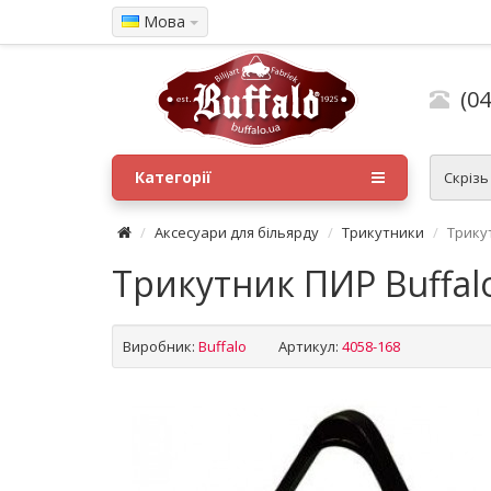
Мова
(04
Категорії
Скрізь
Аксесуари для більярду
Трикутники
Трику
Трикутник ПИР Buffal
Виробник:
Buffalo
Артикул:
4058-168