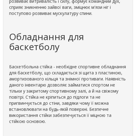
розвиває витривалість і силу, формує командний дух,
сприяє зникненню зайвої ваги, зміцнює м'язи ніг і
поступово розвиває мускулатуру спини.
Обладнання для
баскетболу
Баскетбольна стійка - необхідне спортивне обладнання
для баскетболу, що складається зі щита з пластиною,
амортизованого кільця та знімної противаги. Наявність
даного інвентарю дозволяє займатися спортом не
тільки у закритому спортивному залі, а й на свіжому
повітрі. Стійка не кріпиться до підлоги та не
пригвинчується до стіни, завдяки чому її можна
встановлювати на будь-якій поверхні. Безпечне
використання стійки забезпечується її міцною та
стійкою основою.