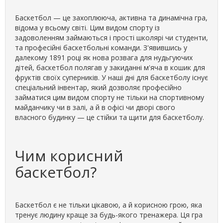
Баскетбол — це захоплююча, активна та динамічна гра,
відома у всьому світі. Цим видом спорту із
задоволенням займаються і прості школярі чи студенти,
та професійні баскетбольні команди. З'явившись у
далекому 1891 році як нова розвага для нудьгуючих
дітей, баскетбол полягав у закиданні м'яча в кошик для
фруктів своїх суперників. У наші дні для баскетболу існує
спеціальний інвентар, який дозволяє професійно
займатися цим видом спорту не тільки на спортивному
майданчику чи в залі, а й в офісі чи дворі свого
власного будинку — це стійки та щити для баскетболу.
Чим корисний
баскетбол?
Баскетбол є не тільки цікавою, а й корисною грою, яка
тренує людину краще за будь-якого тренажера. Ця гра