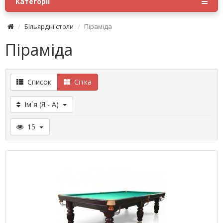
Категорії
Більярдні столи
Піраміда
Піраміда
Список
Сітка
Ім`я (Я - A)
15