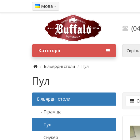
Мова
(04
Категорії
Скрізь
Більярдні столи
Пул
Пул
Більярдні столи
Сп
- Піраміда
- Пул
- Снукер