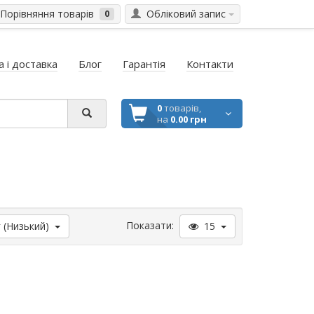
Порівняння товарів
Обліковий запис
0
 і доставка
Блог
Гарантія
Контакти
0
товарів,
на
0.00 грн
Показати:
 (Низький)
15