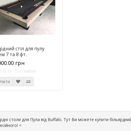
рдний стіл для пулу
м 7 та 8 фт.
000.00 грн
0 отзывов
упити
рдні столи для Пула від Buffalo. Тут Ви можете купити більярдни
есійного! <