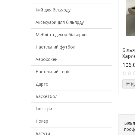
Кий для більярду
Аксесуари для більярду
Меблі та декор більярдні
Настільний футбол
Білья
Харле
Аерохокей
106,
Настільний теніс
Дартс
К
Баскетбол
Інші ігри
Покер
Білья
проф
Батути