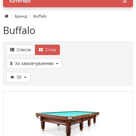
Категорії
Бренд
Buffalo
Buffalo
Список
Сітка
За замовчуванням
50