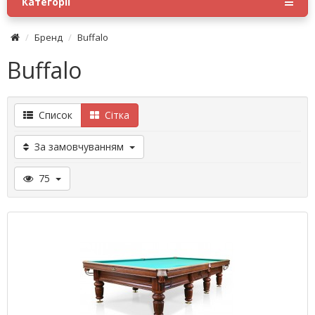
Категорії
Бренд
Buffalo
Buffalo
Список
Сітка
За замовчуванням
75